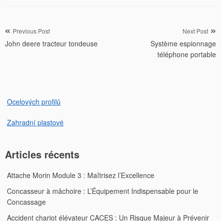
Navigation
Previous Post
Next Post
John deere tracteur tondeuse
Système espionnage
de
téléphone portable
l’article
Ocelových profilů
Zahradní plastové
Articles récents
Attache Morin Module 3 : Maîtrisez l’Excellence
Concasseur à mâchoire : L’Équipement Indispensable pour le
Concassage
Accident chariot élévateur CACES : Un Risque Majeur à Prévenir