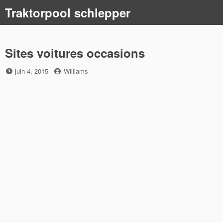
Skip
Traktorpool schlepper
to
content
Sites voitures occasions
Posted
by
juin 4, 2015
Williams
on