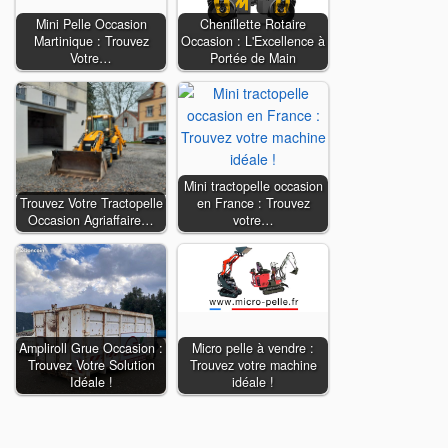
Mini Pelle Occasion
Chenillette Rotaire
Martinique : Trouvez
Occasion : L'Excellence à
Votre…
Portée de Main
Mini tractopelle occasion
Trouvez Votre Tractopelle
en France : Trouvez
Occasion Agriaffaire…
votre…
Ampliroll Grue Occasion :
Micro pelle à vendre :
Trouvez Votre Solution
Trouvez votre machine
Idéale !
idéale !