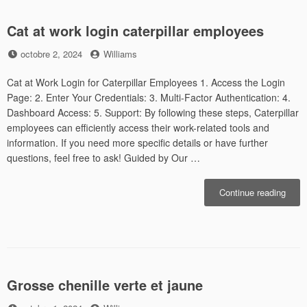
Cat at work login caterpillar employees
Posted
by
octobre 2, 2024
Williams
on
Cat at Work Login for Caterpillar Employees 1. Access the Login
Page: 2. Enter Your Credentials: 3. Multi-Factor Authentication: 4.
Dashboard Access: 5. Support: By following these steps, Caterpillar
employees can efficiently access their work-related tools and
information. If you need more specific details or have further
questions, feel free to ask! Guided by Our …
« Cat
Continue reading
at
work
login
caterp
empl
Grosse chenille verte et jaune