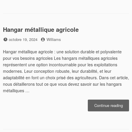
à
Poser
Hangar métallique agricole
Posted
by
octobre 19, 2024
Williams
on
Hangar métallique agricole : une solution durable et polyvalente
pour vos besoins agricoles Les hangars métalliques agricoles
représentent une option incontournable pour les exploitations
modernes. Leur conception robuste, leur durabilité, et leur
adaptabilité en font un choix prisé des agriculteurs. Dans cet article,
nous détaillerons tout ce que vous devez savoir sur les hangars
métalliques …
« Han
Continue reading
métal
agric