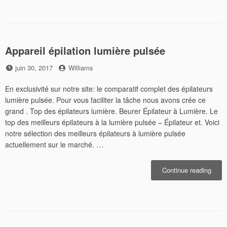
autot
Appareil épilation lumière pulsée
Posted
by
juin 30, 2017
Williams
on
En exclusivité sur notre site: le comparatif complet des épilateurs
lumière pulsée. Pour vous faciliter la tâche nous avons crée ce
grand . Top des épilateurs lumière. Beurer Épilateur à Lumière. Le
top des meilleurs épilateurs à la lumière pulsée – Épilateur et. Voici
notre sélection des meilleurs épilateurs à lumière pulsée
actuellement sur le marché. …
« App
Continue reading
épilat
lumiè
pulsé