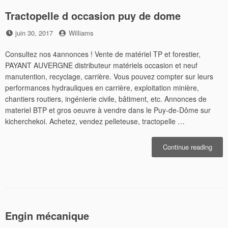
Tractopelle d occasion puy de dome
Posted
by
juin 30, 2017
Williams
on
Consultez nos 4annonces ! Vente de matériel TP et forestier,
PAYANT AUVERGNE distributeur matériels occasion et neuf
manutention, recyclage, carrière. Vous pouvez compter sur leurs
performances hydrauliques en carrière, exploitation minière,
chantiers routiers, ingénierie civile, bâtiment, etc. Annonces de
materiel BTP et gros oeuvre à vendre dans le Puy-de-Dôme sur
kicherchekoi. Achetez, vendez pelleteuse, tractopelle …
« Tra
Continue reading
d
occas
puy
de
dome
Engin mécanique