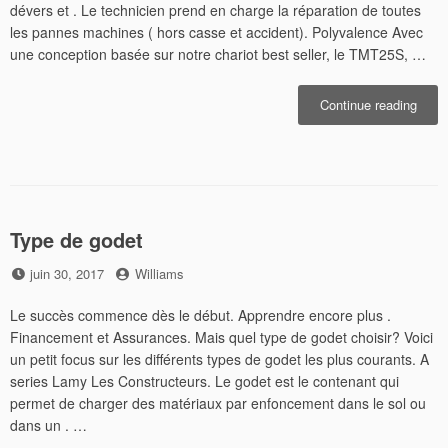
dévers et . Le technicien prend en charge la réparation de toutes
les pannes machines ( hors casse et accident). Polyvalence Avec
une conception basée sur notre chariot best seller, le TMT25S, …
« Man
Continue reading
téles
mrt
chez
machi
Type de godet
Posted
by
juin 30, 2017
Williams
on
Le succès commence dès le début. Apprendre encore plus .
Financement et Assurances. Mais quel type de godet choisir? Voici
un petit focus sur les différents types de godet les plus courants. A
series Lamy Les Constructeurs. Le godet est le contenant qui
permet de charger des matériaux par enfoncement dans le sol ou
dans un . …