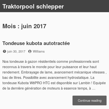
Skip
Traktorpool schlepper
to
content
Mois :
juin 2017
Tondeuse kubota autotractée
Posted
by
juin 30, 2017
Williams
on
Nos tondeuse à gazon résidentiels comme professionnels sont
reconnus à travers le monde pour leur puissance et leur haut
rendement. Embrayage de lame, avancement mécanique vitesses ,
bac de litres. Possibilite avec avancement hydrostatique. La
tondeuse Kubota W8PRO HTC est disponible sur Lambin ! Equipée
de la dernière génération de moteurs à essence temps, à …
« To
Continue reading
kubot