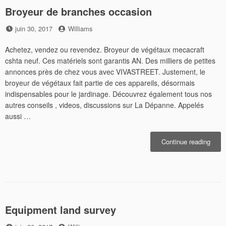
Broyeur de branches occasion
Posted
by
juin 30, 2017
Williams
on
Achetez, vendez ou revendez. Broyeur de végétaux mecacraft
cshta neuf. Ces matériels sont garantis AN. Des milliers de petites
annonces près de chez vous avec VIVASTREET. Justement, le
broyeur de végétaux fait partie de ces appareils, désormais
indispensables pour le jardinage. Découvrez également tous nos
autres conseils , videos, discussions sur La Dépanne. Appelés
aussi …
« Bro
Continue reading
de
bran
occas
Equipment land survey