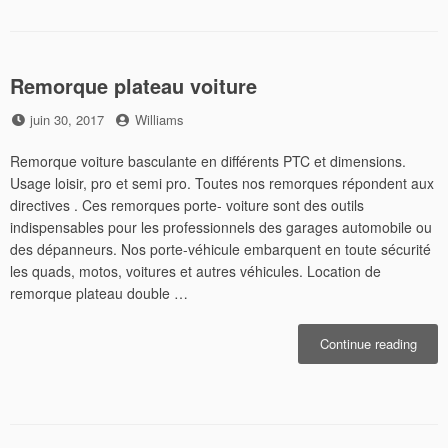
de
terra
Remorque plateau voiture
Posted
by
juin 30, 2017
Williams
on
Remorque voiture basculante en différents PTC et dimensions.
Usage loisir, pro et semi pro. Toutes nos remorques répondent aux
directives . Ces remorques porte- voiture sont des outils
indispensables pour les professionnels des garages automobile ou
des dépanneurs. Nos porte-véhicule embarquent en toute sécurité
les quads, motos, voitures et autres véhicules. Location de
remorque plateau double …
« Re
Continue reading
plate
voitu