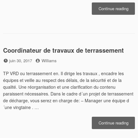
« Typ
Continue reading
de
godet
Coordinateur de travaux de terrassement
Posted
by
juin 30, 2017
Williams
on
TP VRD ou terrassement en. Il dirige les travaux , encadre les
équipes et veille au respect des délais, de la sécurité et de la
qualité. Une réorganisation et une clarification du contenu
paraissent nécessaires. Dans le cadre d´un projet de terrassement
de décharge, vous serez en charge de: – Manager une équipe d
´une vingtaine . …
« Coo
Continue reading
de
trava