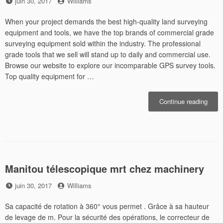
Posted
by
juin 30, 2017
Williams
on
When your project demands the best high-quality land surveying
equipment and tools, we have the top brands of commercial grade
surveying equipment sold within the industry. The professional
grade tools that we sell will stand up to daily and commercial use.
Browse our website to explore our incomparable GPS survey tools.
Top quality equipment for …
« Eq
Continue reading
land
surve
Manitou télescopique mrt chez machinery
Posted
by
juin 30, 2017
Williams
on
Sa capacité de rotation à 360° vous permet . Grâce à sa hauteur
de levage de m. Pour la sécurité des opérations, le correcteur de