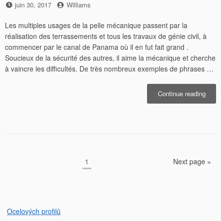
Posted
by
juin 30, 2017
Williams
on
Les multiples usages de la pelle mécanique passent par la
réalisation des terrassements et tous les travaux de génie civil, à
commencer par le canal de Panama où il en fut fait grand .
Soucieux de la sécurité des autres, il aime la mécanique et cherche
à vaincre les difficultés. De très nombreux exemples de phrases …
« Eng
Continue reading
méca
Pagination
Page
1
Next page »
des
publications
Ocelových profilů