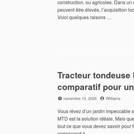
construction, ou agricoles. Dans un c
peuvent être élevés, l’acquisition l
Voici quelques raisons …
Tracteur tondeuse 
comparatif pour un 
Posted
by
novembre 13, 2025
Williams
on
Vous rêvez d’un jardin impeccable s
MTD est la solution idéale. Mais que
tout ce que vous devez savoir pour f
correspond à …