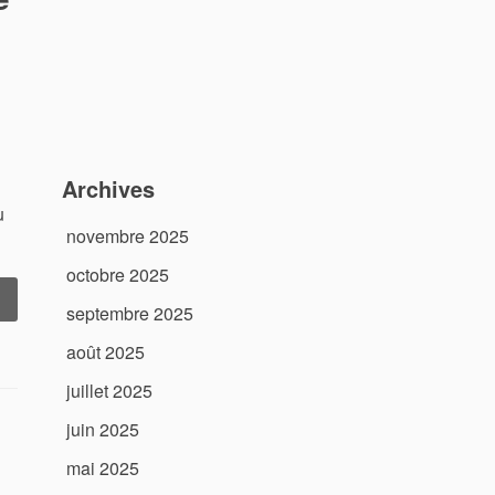
à
révenir
Absolument »
Archives
u
novembre 2025
octobre 2025
« Mécanique
septembre 2025
gricole
racteur
août 2025
’Expertise
juillet 2025
au
juin 2025
ervice
de
mai 2025
otre