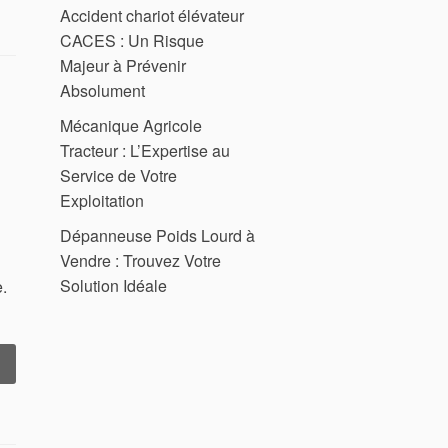
Accident chariot élévateur
Module
3
CACES : Un Risque
Majeur à Prévenir
aîtrisez
Absolument
’Excellence »
Mécanique Agricole
Tracteur : L’Expertise au
Service de Votre
Exploitation
Dépanneuse Poids Lourd à
Vendre : Trouvez Votre
Solution Idéale
.
« Concasseur
à
mâchoire
’Équipement