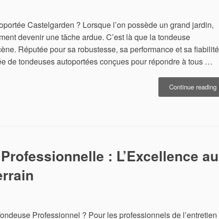
portée Castelgarden ? Lorsque l’on possède un grand jardin,
ement devenir une tâche ardue. C’est là que la tondeuse
ène. Réputée pour sa robustesse, sa performance et sa fiabilité
ée de tondeuses autoportées conçues pour répondre à tous …
Continue reading
A
C
:
V
A
p
Professionnelle : L’Excellence au
J
errain
I
Tondeuse Professionnel ? Pour les professionnels de l’entretien