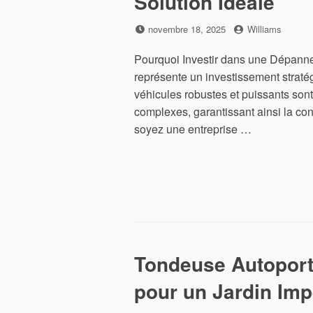
Solution Idéale
Posted
by
novembre 18, 2025
Williams
on
Pourquoi Investir dans une Dépanne
représente un investissement straté
véhicules robustes et puissants sont
complexes, garantissant ainsi la cont
soyez une entreprise …
Tondeuse Autoporté
pour un Jardin Im