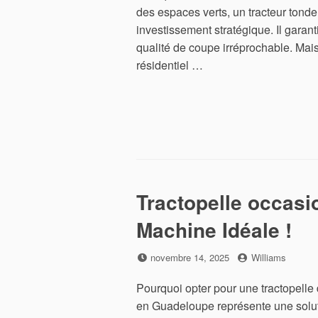
des espaces verts, un tracteur tonde
investissement stratégique. Il garant
qualité de coupe irréprochable. Mai
résidentiel …
Tractopelle occasi
Machine Idéale !
Posted
by
novembre 14, 2025
Williams
on
Pourquoi opter pour une tractopelle
en Guadeloupe représente une solut