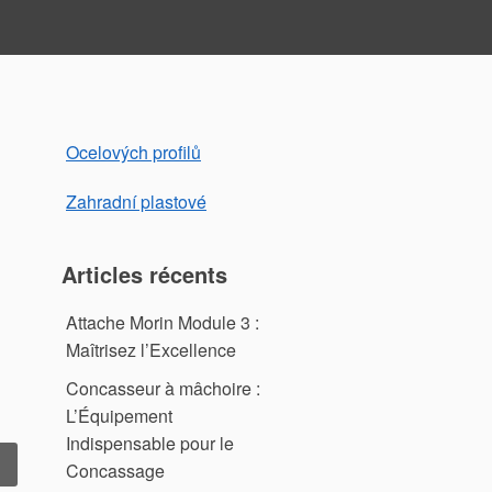
Ocelových profilů
Zahradní plastové
Articles récents
Attache Morin Module 3 :
Maîtrisez l’Excellence
Concasseur à mâchoire :
L’Équipement
Indispensable pour le
 Attache
Concassage
orin