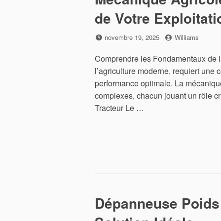
de Votre Exploitati
Posted
by
novembre 19, 2025
Williams
on
Comprendre les Fondamentaux de la M
l’agriculture moderne, requiert une
performance optimale. La mécanique
complexes, chacun jouant un rôle cr
Tracteur Le …
Dépanneuse Poids 