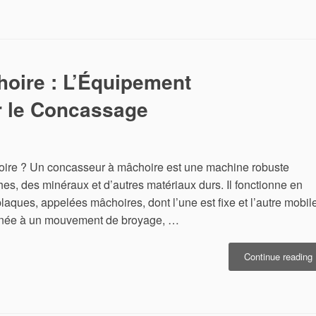
:
M
l
oire : L’Équipement
r le Concassage
oire ? Un concasseur à mâchoire est une machine robuste
oches, des minéraux et d’autres matériaux durs. Il fonctionne en
aques, appelées mâchoires, dont l’une est fixe et l’autre mobile
inée à un mouvement de broyage, …
Continue reading
:
L