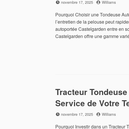
Posted
by
novembre 17, 2025
Williams
on
Pourquoi Choisir une Tondeuse Auto
l’entretien de la pelouse peut rapid
autoportée Castelgarden entre en sc
Castelgarden offre une gamme vari
Tracteur Tondeuse 
Service de Votre T
Posted
by
novembre 17, 2025
Williams
on
Pourquoi Investir dans un Tracteur 