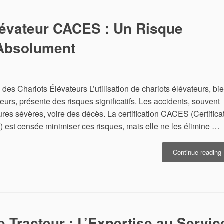
I
p
lévateur CACES : Un Risque
l
 Absolument
 des Chariots Élévateurs L’utilisation de chariots élévateurs, bi
rs, présente des risques significatifs. Les accidents, souvent
res sévères, voire des décès. La certification CACES (Certifica
) est censée minimiser ces risques, mais elle ne les élimine …
«
Continue reading
c
é
:
 Tracteur : L’Expertise au Servic
M