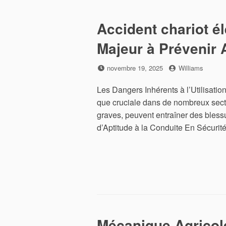
Accident chariot é
Majeur à Prévenir
Posted
by
novembre 19, 2025
Williams
on
Les Dangers Inhérents à l’Utilisation
que cruciale dans de nombreux secteu
graves, peuvent entraîner des blessu
d’Aptitude à la Conduite En Sécurité
Mécanique Agricole