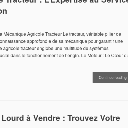
on
P
écanique Agricole Tracteur Le tracteur, véritable pilier de
 connaissance approfondie de sa mécanique pour garantir une
 agricole tracteur englobe une multitude de systèmes
ucial dans le fonctionnement de l’engin. Le Moteur : Le Cœur d
Continue reading
A
T
:
L
S
Lourd à Vendre : Trouvez Votre
V