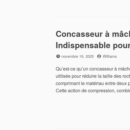
Concasseur à mâch
Indispensable pou
Posted
by
novembre 19, 2025
Williams
on
Qu’est-ce qu’un concasseur à mâch
utilisée pour réduire la taille des r
comprimant le matériau entre deux pl
Cette action de compression, comb