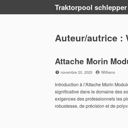
Skip
Traktorpool schlepper
to
content
Auteur/autrice :
Attache Morin Modul
Posted
by
novembre 20, 2025
Williams
on
Introduction à l’Attache Morin Modu
significative dans le domaine des s
exigences des professionnels les pl
robustesse, de précision et de poly