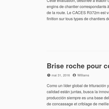
Cette évaluation, destinée à établir
engins de chantier correspondants 
de la route. Le CACES R372m est val
finition sur tous types de chantiers 
Brise roche pour 
Posted
by
mai 31, 2016
Williams
on
Como un líder global de trituración 
calidad están juntas, busca la innov
producción siempre es una base del .
de concassage et criblage de meille