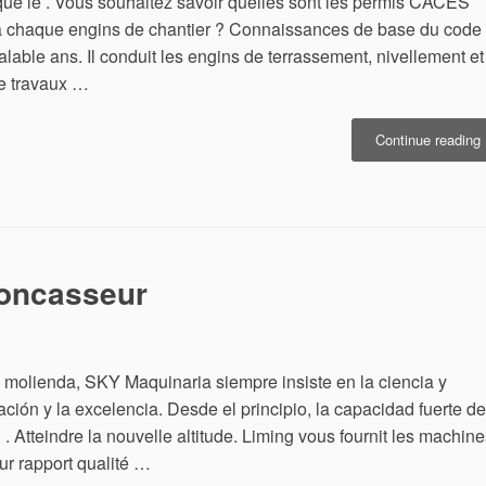
 que le . Vous souhaitez savoir quelles sont les permis CACES
à chaque engins de chantier ? Connaissances de base du code
able ans. Il conduit les engins de terrassement, nivellement et
de travaux …
Continue reading
c
e
concasseur
y molienda, SKY Maquinaria siempre insiste en la ciencia y
ación y la excelencia. Desde el principio, la capacidad fuerte de
 Atteindre la nouvelle altitude. Liming vous fournit les machine
ur rapport qualité …