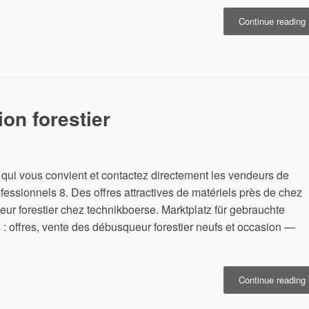
«
Continue reading
r
p
c
on forestier
ui vous convient et contactez directement les vendeurs de
fessionnels 8. Des offres attractives de matériels près de chez
eur forestier chez technikboerse. Marktplatz für gebrauchte
 : offres, vente des débusqueur forestier neufs et occasion —
Continue reading
o
f