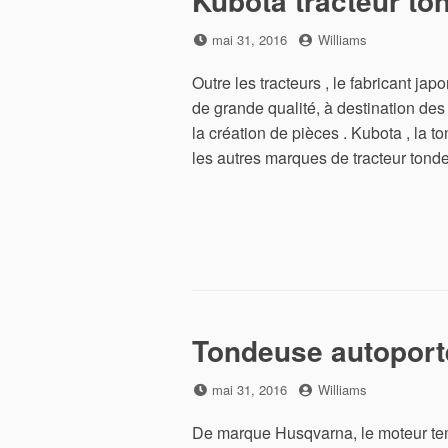
Kubota tracteur t
Posted
by
mai 31, 2016
Williams
on
Outre les tracteurs , le fabricant 
de grande qualité, à destination des 
la création de pièces . Kubota , la
les autres marques de tracteur t
Tondeuse autoport
Posted
by
mai 31, 2016
Williams
on
De marque Husqvarna, le moteur te