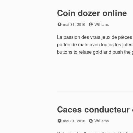
Coin dozer online
Posted
by
mai 31, 2016
Williams
on
La passion des vrais jeux de pièces 
portée de main avec toutes les joies
buttons to relase gold and push the
Caces conducteur 
Posted
by
mai 31, 2016
Williams
on