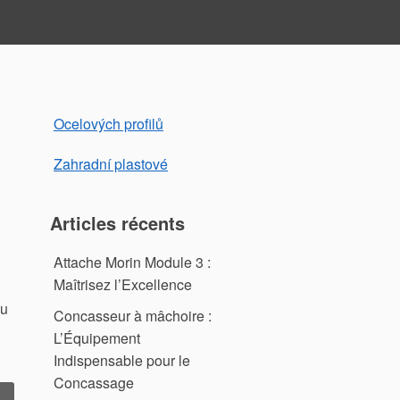
Ocelových profilů
Zahradní plastové
Articles récents
Attache Morin Module 3 :
Maîtrisez l’Excellence
nu
Concasseur à mâchoire :
L’Équipement
Indispensable pour le
Concassage
 Poclain