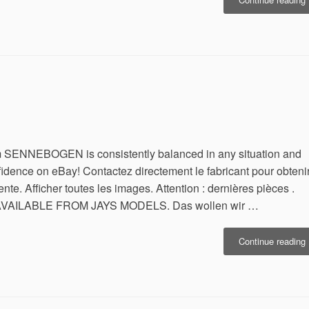
h
f
s
om SENNEBOGEN is consistently balanced in any situation and
idence on eBay! Contactez directement le fabricant pour obteni
ente. Afficher toutes les images. Attention : dernières pièces .
P AVAILABLE FROM JAYS MODELS. Das wollen wir …
Continue reading
8