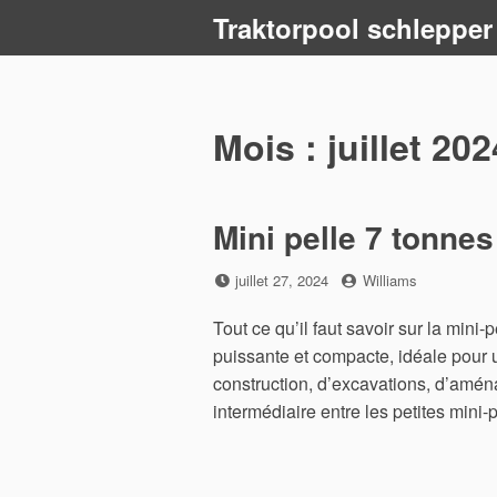
Skip
Traktorpool schlepper
to
content
Mois :
juillet 202
Mini pelle 7 tonnes
Posted
by
juillet 27, 2024
Williams
on
Tout ce qu’il faut savoir sur la mini
puissante et compacte, idéale pour 
construction, d’excavations, d’amé
intermédiaire entre les petites mini-