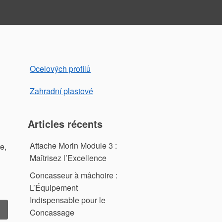
Ocelových profilů
Zahradní plastové
Articles récents
Attache Morin Module 3 :
e,
Maîtrisez l’Excellence
Concasseur à mâchoire :
L’Équipement
Indispensable pour le
 Mini
Concassage
elle