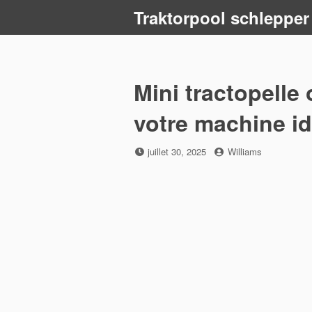
Skip
Traktorpool schlepper
to
content
Mini tractopelle
votre machine id
Posted
by
juillet 30, 2025
Williams
on