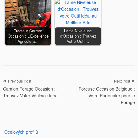
Tracteur Carraro
Lame Niveleuse
Occasion : L'Excellence
d'Occasion : Trouvez
Agricole à…
Votre Outil…
Navigation
Previous Post
Next Post
Camion Forage Occasion :
Foreuse Occasion Belgique :
de
Trouvez Votre Véhicule Idéal
Votre Partenaire pour le
l’article
Forage
Ocelových profilů