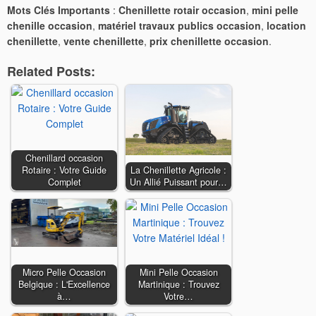
Mots Clés Importants
:
Chenillette rotair occasion
,
mini pelle
chenille occasion
,
matériel travaux publics occasion
,
location
chenillette
,
vente chenillette
,
prix chenillette occasion
.
Related Posts:
Chenillard occasion
Rotaire : Votre Guide
La Chenillette Agricole :
Complet
Un Allié Puissant pour…
Micro Pelle Occasion
Mini Pelle Occasion
Belgique : L'Excellence
Martinique : Trouvez
à…
Votre…