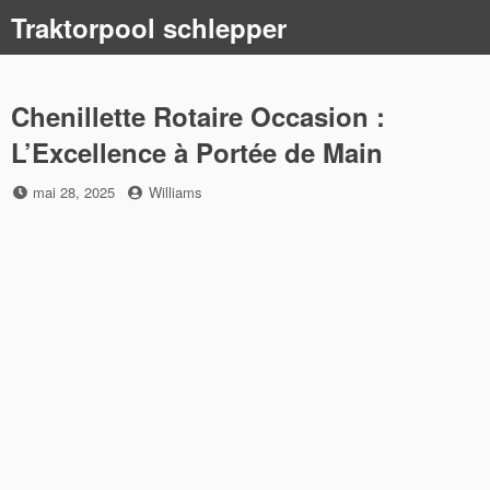
Skip
Traktorpool schlepper
to
content
Chenillette Rotaire Occasion :
L’Excellence à Portée de Main
Posted
by
mai 28, 2025
Williams
on