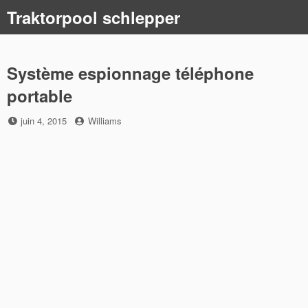
Skip
Traktorpool schlepper
to
content
Système espionnage téléphone
portable
Posted
by
juin 4, 2015
Williams
on