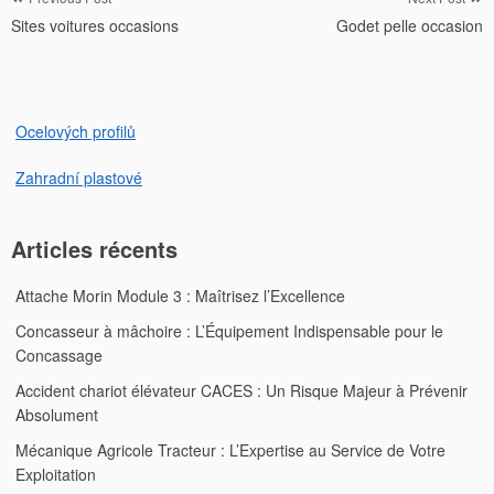
Navigation
Sites voitures occasions
Godet pelle occasion
de
l’article
Ocelových profilů
Zahradní plastové
Articles récents
Attache Morin Module 3 : Maîtrisez l’Excellence
Concasseur à mâchoire : L’Équipement Indispensable pour le
Concassage
Accident chariot élévateur CACES : Un Risque Majeur à Prévenir
Absolument
Mécanique Agricole Tracteur : L’Expertise au Service de Votre
Exploitation