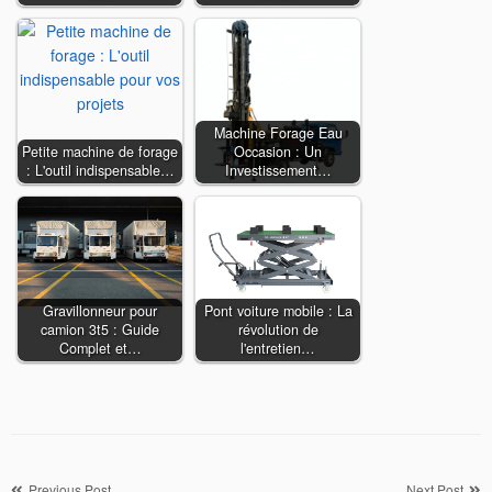
Machine Forage Eau
Petite machine de forage
Occasion : Un
: L'outil indispensable…
Investissement…
Gravillonneur pour
Pont voiture mobile : La
camion 3t5 : Guide
révolution de
Complet et…
l'entretien…
Previous Post
Next Post