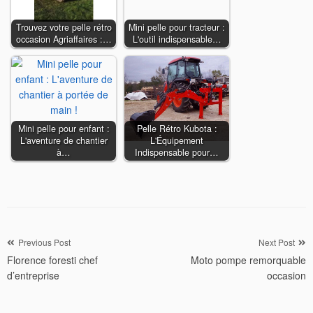
Trouvez votre pelle rétro
Mini pelle pour tracteur :
occasion Agriaffaires :…
L'outil indispensable…
Mini pelle pour enfant :
Pelle Rétro Kubota :
L'aventure de chantier
L'Équipement
à…
Indispensable pour…
Navigation
Previous Post
Next Post
Florence foresti chef
Moto pompe remorquable
de
d’entreprise
occasion
l’article