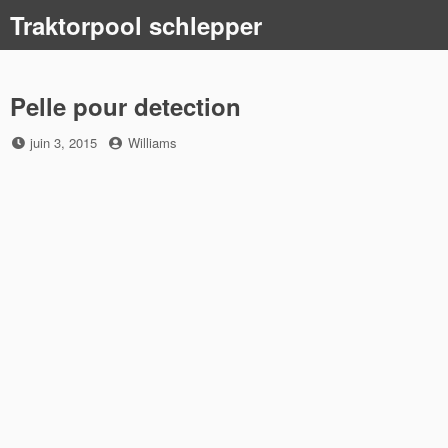
Skip
Traktorpool schlepper
to
content
Pelle pour detection
Posted
by
juin 3, 2015
Williams
on