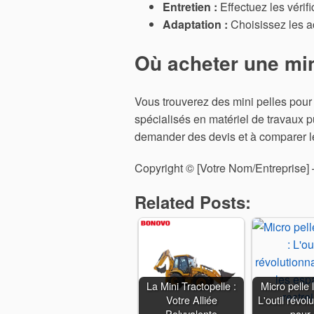
Entretien :
Effectuez les vérifi
Adaptation :
Choisissez les a
Où acheter une min
Vous trouverez des mini pelles pour
spécialisés en matériel de travaux pu
demander des devis et à comparer les 
Copyright © [Votre Nom/Entreprise] 
Related Posts:
La Mini Tractopelle :
Micro pelle 
Votre Alliée
L'outil révol
Polyvalente
pour