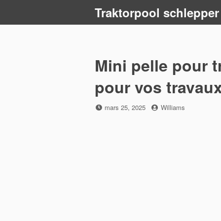
Skip
Traktorpool schlepper
to
content
Mini pelle pour t
pour vos travau
Posted
by
mars 25, 2025
Williams
on