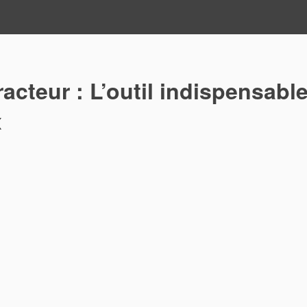
racteur : L’outil indispensabl
x