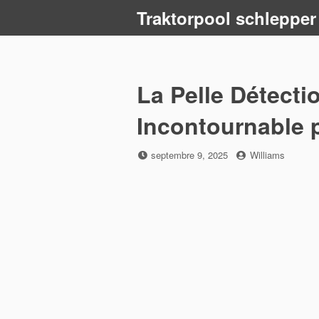
Skip
Traktorpool schlepper
to
content
La Pelle Détectio
Incontournable 
Posted
by
septembre 9, 2025
Williams
on