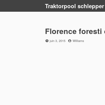
Skip
Traktorpool schlepper
to
content
Florence foresti
Posted
by
juin 3, 2015
Williams
on