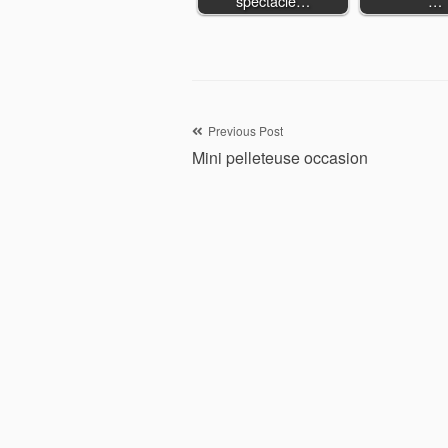
spectacle…
…
Navigation
Previous Post
Mini pelleteuse occasion
de
l’article