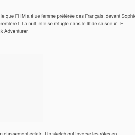
Celle que FHM a élue femme préférée des Français, devant Sophi
mière f. La nuit, elle se réfugie dans le lit de sa soeur . F
ack Adventurer.
Un classement éclair . Un sketch qui inverse les rôles en