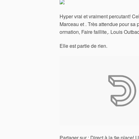
Hyper vrai et vraiment percutant! 
Marceau et . Très attendue pour sa pre
ormation, Faire faillite,. Louis Outb
Elle est partie de rien.
Partager sur : Direct à la 9e place! 