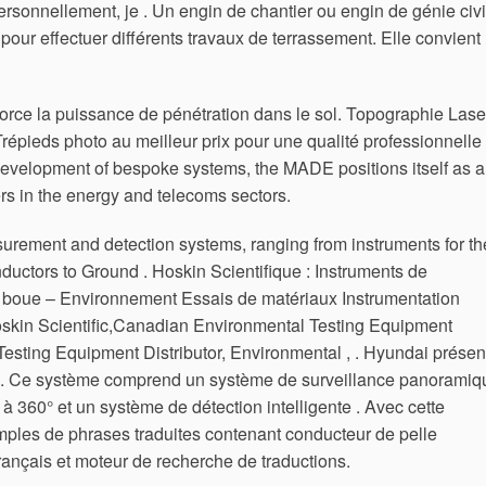
Personnellement, je . Un engin de chantier ou engin de génie civi
s pour effectuer différents travaux de terrassement. Elle convient
rce la puissance de pénétration dans le sol. Topographie Lase
pieds photo au meilleur prix pour une qualité professionnelle
 development of bespoke systems, the MADE positions itself as a
rs in the energy and telecoms sectors.
urement and detection systems, ranging from instruments for th
nductors to Ground . Hoskin Scientifique : Instruments de
 de boue – Environnement Essais de matériaux Instrumentation
oskin Scientific,Canadian Environmental Testing Equipment
Testing Equipment Distributor, Environmental , . Hyundai présen
4L. Ce système comprend un système de surveillance panoramiq
à 360° et un système de détection intelligente . Avec cette
mples de phrases traduites contenant conducteur de pelle
rançais et moteur de recherche de traductions.