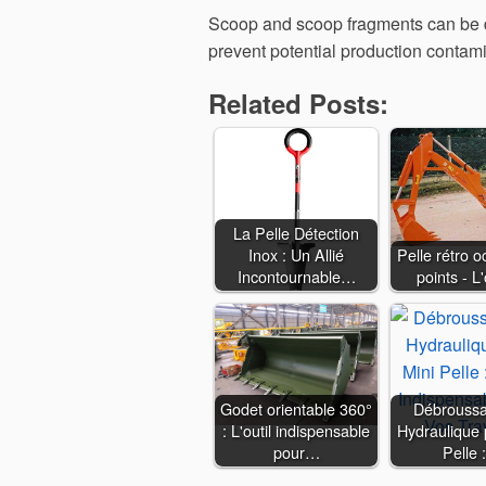
Scoop and scoop fragments can be d
prevent potential production contami
Related Posts:
La Pelle Détection
Inox : Un Allié
Pelle rétro o
Incontournable…
points - L
Godet orientable 360°
Débroussa
: L'outil indispensable
Hydraulique 
pour…
Pelle