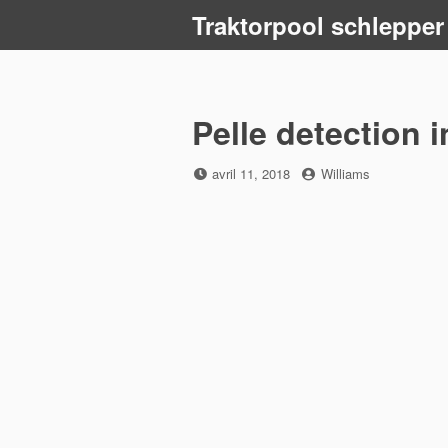
Skip
Traktorpool schlepper
to
content
Pelle detection 
Posted
by
avril 11, 2018
Williams
on