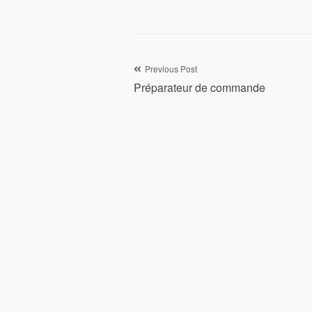
Navigation
Previous Post
Préparateur de commande
de
l’article