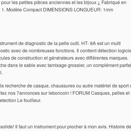
r pour les petites pièces anciennes et les bijoux ¿ Fabriqué en
s 3de 1. Modèle Compact DIMENSIONS LONGUEUR: 1mm
trument de diagnostic de la pelle outil. HT- 8A est un multi
stic avec de nombreuses fonctions. Il contient détection logicie
cules de construction et générateurs avec différentes marques.
rche dans le sable avec tamisage grossier, un complément parfai
l.
 la recherche de casque, chaussures ou autre matériel de sport 
sultez nos 7annonces sur leboncoin ! FORUM Casques, pelles et
tection Le fouilleur.
solide! Il faut un instrument pour piocher à mon avis. Histoire d