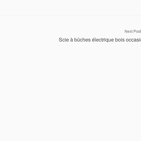
Next Post
Scie à bûches électrique bois occas