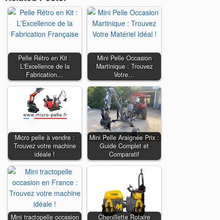
Pelle Rétro en Kit :
Mini Pelle Occasion
L'Excellence de la
Martinique : Trouvez
Fabrication…
Votre…
Micro pelle à vendre :
Mini Pelle Araignée Prix :
Trouvez votre machine
Guide Complet et
idéale !
Comparatif
Mini tractopelle occasion
Chenillette Rotaire