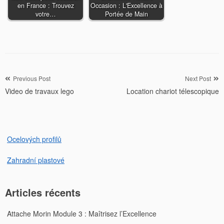
en France : Trouvez
Occasion : L'Excellence à
votre…
Portée de Main
Navigation
Previous Post
Next Post
Video de travaux lego
Location chariot télescopique
de
l’article
Ocelových profilů
Zahradní plastové
Articles récents
Attache Morin Module 3 : Maîtrisez l’Excellence