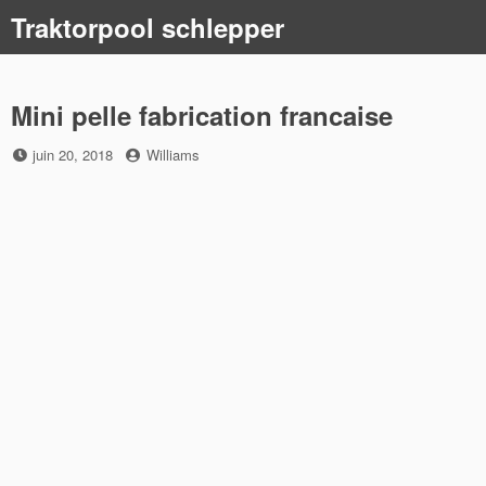
Skip
Traktorpool schlepper
to
content
Mini pelle fabrication francaise
Posted
by
juin 20, 2018
Williams
on