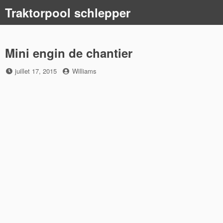
Skip
Traktorpool schlepper
to
content
Mini engin de chantier
Posted
by
juillet 17, 2015
Williams
on