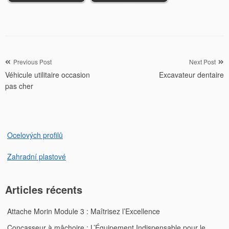
Navigation
Previous Post
Next Post
Véhicule utilitaire occasion
Excavateur dentaire
de
pas cher
l’article
Ocelových profilů
Zahradní plastové
Articles récents
Attache Morin Module 3 : Maîtrisez l’Excellence
Concasseur à mâchoire : L’Équipement Indispensable pour le