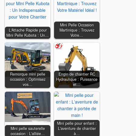
Mini Pelle Occasion
L'Attache Rapide pour
Martinique : Trouvez
Mini Pelle Kubota : Un…
Votre…
Remorque mini pelle
Engin de chantier RC
occasion : Optimisez
Hydraulique : Puissance
vos…
et…
Mini pelle pour enfant :
Mini pelle sauterelle
L'aventure de chantier
occasion : L'alliée…
à…