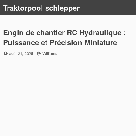
Skip
Traktorpool schlepper
to
content
Engin de chantier RC Hydraulique :
Puissance et Précision Miniature
Posted
by
août 21, 2025
Williams
on