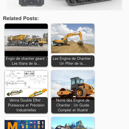
Related Posts:
Engin de chantier géant :
Les Engins de Chantier :
Les titans de la…
Un Pilier de la…
Vérins Double Effet :
Noms des Engins de
Puissance et Précision
Chantier : Un Guide
Industrielles
Complet et Illustré