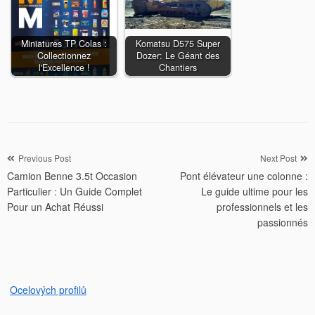
Miniatures TP Colas :
Komatsu D575 Super
Collectionnez
Dozer: Le Géant des
l'Excellence !
Chantiers
Navigation
Previous Post
Next Post
Camion Benne 3.5t Occasion
Pont élévateur une colonne :
de
Particulier : Un Guide Complet
Le guide ultime pour les
l’article
Pour un Achat Réussi
professionnels et les
passionnés
Ocelových profilů