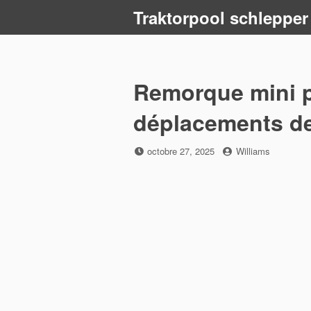
Skip
Traktorpool schlepper
to
content
Remorque mini p
déplacements de
Posted
by
octobre 27, 2025
Williams
on