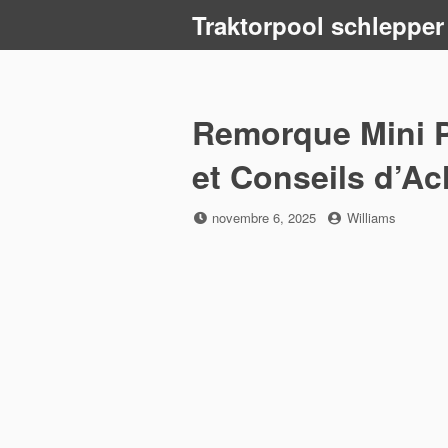
Skip
Traktorpool schlepper
to
content
Remorque Mini P
et Conseils d’Ac
Posted
by
novembre 6, 2025
Williams
on