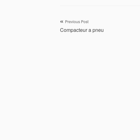
Navigation
Previous Post
Compacteur a pneu
de
l’article