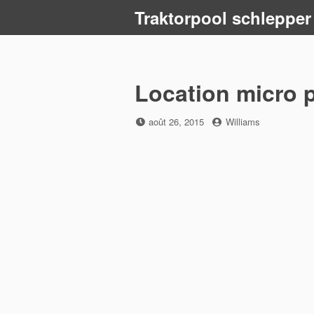
Skip
Traktorpool schlepper
to
content
Location micro p
Posted
by
août 26, 2015
Williams
on