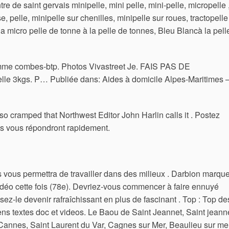
re de saint gervais minipelle, mini pelle, mini-pelle, micropelle 
se, pelle, minipelle sur chenilles, minipelle sur roues, tractopelle 
 la micro pelle de tonne à la pelle de tonnes, Bleu Blancà la pell
comme combes-btp. Photos Vivastreet Je. FAIS PAS DE
le 3kgs. P… Publiée dans: Aides à domicile Alpes-Maritimes 
so cramped that Northwest Editor John Harlin calls it . Postez
ns vous répondront rapidement.
s vous permettra de travailler dans des milieux . Darbion marqu
déo cette fois (78e). Devriez-vous commencer à faire ennuyé
issez-le devenir rafraîchissant en plus de fascinant . Top : Top de
ns textes doc et videos. Le Baou de Saint Jeannet, Saint jeanne
Cannes, Saint Laurent du Var, Cagnes sur Mer, Beaulieu sur mer