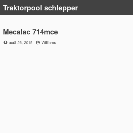
Skip
Traktorpool schlepper
to
content
Mecalac 714mce
Posted
by
août 26, 2015
Williams
on