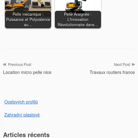
Pelle mécanique :
Pelle Araignée :
Puissance et Polyvalence
L'Innovation
au…
Révolutionnaire dans…
Navigation
Previous Post
Next Post
Location micro pelle nice
Travaux routiers france
de
l’article
Ocelových profilů
Zahradní plastové
Articles récents