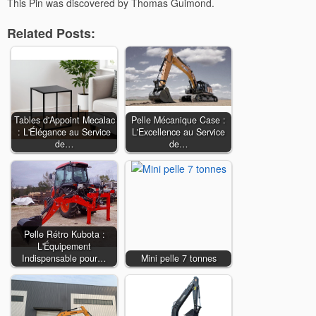
This Pin was discovered by Thomas Guimond.
Related Posts:
Tables d'Appoint Mecalac
Pelle Mécanique Case :
: L'Élégance au Service
L'Excellence au Service
de…
de…
Pelle Rétro Kubota :
L'Équipement
Indispensable pour…
Mini pelle 7 tonnes