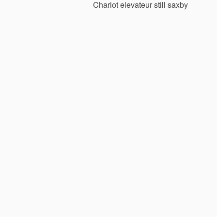
Chariot elevateur still saxby
de
l’article