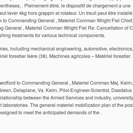
arentheses, . Pleinement étiré, le dispositif de chargement a une
eut lever 4kg hors grappin et rotateur. Un treuil peut être installé
ook to Commanding General , Materiel Comman Wright Fiel Chief
g General , Materiel Comman Wright Fiel Re: Cancellation of C
shing treatments for various technical components.
tries, including mechanical engineering, automotive, electronics,
 forestier Isère (38). Machines agricoles – Matériel forestier.
ford to Commanding General , Materiel Comman Maj. Keirn,
Green, Delaplane, Va. Keirn, Pilot-Engineer-Scientist, Daedalus
relationship between the Armed Services and industry, universit
laboratories. The general materiel mobilization plan of the post
designed to meet the anticipated demands of the .