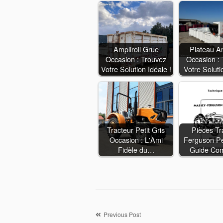
Ampliroll Grue
Plateau Am
Occasion : Trouvez
Occasion :
Votre Solution Idéale !
Votre Soluti
Tracteur Petit Gris
Pièces Tr
Occasion : L'Ami
Ferguson Pet
Fidèle du…
Guide Co
Navigation
Previous Post