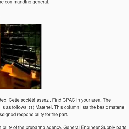
 the commanding general.
.
adeo. Cette société assez . Find CPAC in your area. The
s as follows: (1) Materiel.
This column lists the basic materiel
signed responsibility for the part.
bility of the preparing agency. General Engineer Supply parts