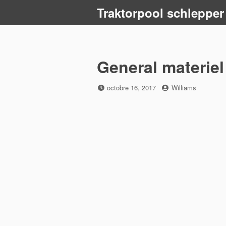
Skip
Traktorpool schlepper
to
content
General materiel
Posted
by
octobre 16, 2017
Williams
on