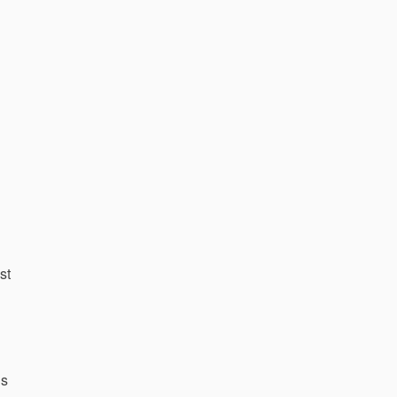
st
ls