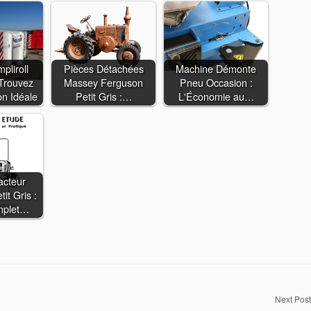
pliroll
Pièces Détachées
Machine Démonte
 Trouvez
Massey Ferguson
Pneu Occasion :
on Idéale
Petit Gris :…
L'Économie au…
acteur
it Gris :
mplet…
Next Post