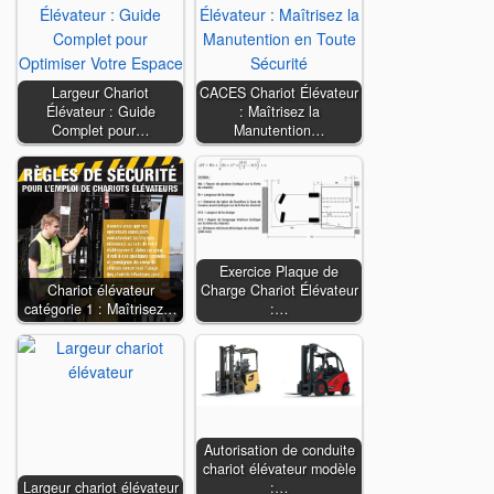
Largeur Chariot
CACES Chariot Élévateur
Élévateur : Guide
: Maîtrisez la
Complet pour…
Manutention…
Exercice Plaque de
Chariot élévateur
Charge Chariot Élévateur
catégorie 1 : Maîtrisez…
:…
Autorisation de conduite
chariot élévateur modèle
Largeur chariot élévateur
:…