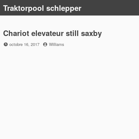
Skip
Traktorpool schlepper
to
content
Chariot elevateur still saxby
Posted
by
octobre 16, 2017
Williams
on