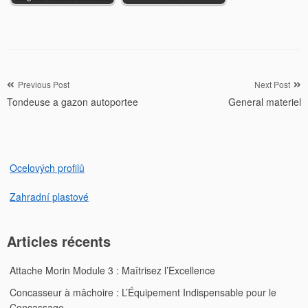
Navigation
Previous Post
Next Post
Tondeuse a gazon autoportee
General materiel
de
l’article
Ocelových profilů
Zahradní plastové
Articles récents
Attache Morin Module 3 : Maîtrisez l’Excellence
Concasseur à mâchoire : L’Équipement Indispensable pour le
Concassage