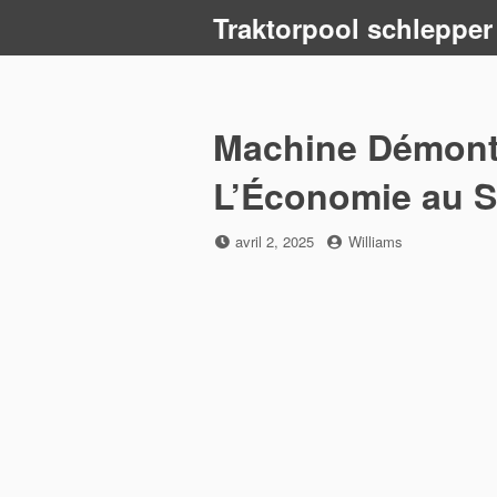
Skip
Traktorpool schlepper
to
content
Machine Démont
L’Économie au Se
Posted
by
avril 2, 2025
Williams
on