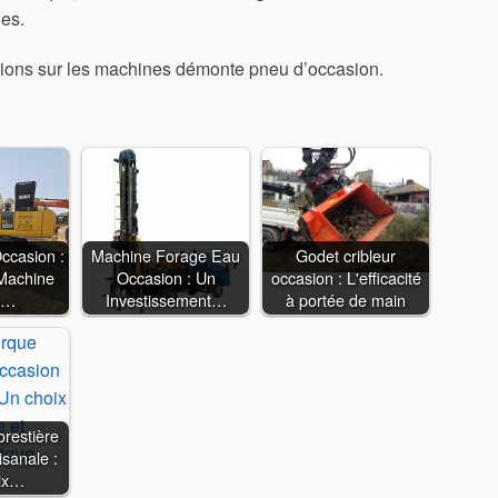
hes.
tions sur les machines démonte pneu d’occasion.
ccasion :
Machine Forage Eau
Godet cribleur
 Machine
Occasion : Un
occasion : L'efficacité
e…
Investissement…
à portée de main
restière
isanale :
ix…