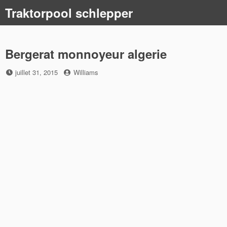
Skip
Traktorpool schlepper
to
content
Bergerat monnoyeur algerie
Posted
by
juillet 31, 2015
Williams
on