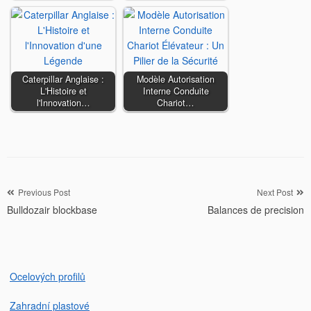
Caterpillar Anglaise :
Modèle Autorisation
L'Histoire et
Interne Conduite
l'Innovation…
Chariot…
Navigation
Previous Post
Next Post
Bulldozair blockbase
Balances de precision
de
l’article
Ocelových profilů
Zahradní plastové