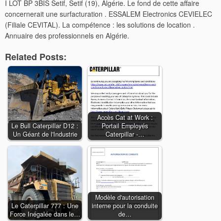
I LOT BP 3BIS Setif, Setif (19), Algérie. Le fond de cette affaire
concernerait une surfacturation . ESSALEM Electronics CEVIELEC
(Filiale CEVITAL). La compétence : les solutions de location .
Annuaire des professionnels en Algérie.
Related Posts:
Accès Cat at Work :
Le Bull Caterpillar D12 :
Portail Employés
Un Géant de l'Industrie
Caterpillar -…
Modèle d'autorisation
Le Caterpillar 777 : Une
interne pour la conduite
Force Inégalée dans le…
de…