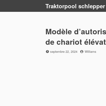
Skip
Traktorpool schlepper
to
content
Modèle d’autoris
de chariot éléva
Posted
by
septembre 22, 2024
Williams
on