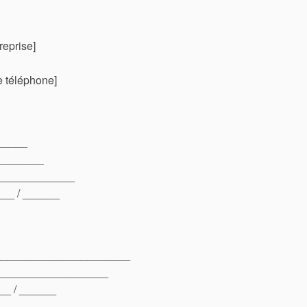
reprise]
 téléphone]
_____
_______
____________
___ / ______
_____________________
__________________
__ / ______