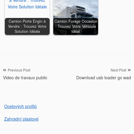
Camion Porte Engin à
Camion Forage Occasion
Vendre : Trouvez Votre
: Trouvez Votre Véhicule
Solution Idéale
Idéal
Navigation
Previous Post
Next Post
Video de travaux public
Download usb loader gx wad
de
l’article
Ocelových profilů
Zahradní plastové