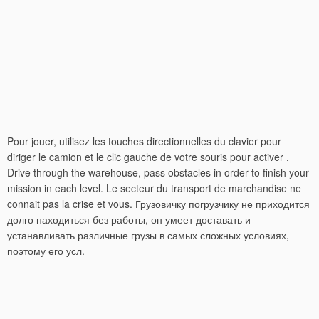
Pour jouer, utilisez les touches directionnelles du clavier pour
diriger le camion et le clic gauche de votre souris pour activer .
Drive through the warehouse, pass obstacles in order to finish your
mission in each level. Le secteur du transport de marchandise ne
connait pas la crise et vous. Грузовичку погрузчику не приходится
долго находиться без работы, он умеет доставать и
устанавливать различные грузы в самых сложных условиях,
поэтому его усл.