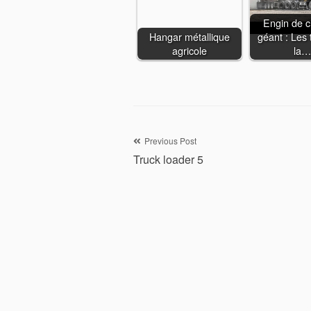
Engin de c
Hangar métallique
géant : Les 
agricole
la…
Navigation
Previous Post
Truck loader 5
de
l’article