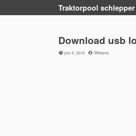
Skip
Traktorpool schlepper
to
content
Download usb l
Posted
by
juin 5, 2015
Williams
on