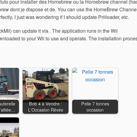
n tuto pour installer des Homebrew ou la Homebrew channel (ha
ebrew dont je dispose et de. You can use the HomeBrew Channe
tly, I just was wondering if I should update Priiloader, etc.
i) can update it via . The application runs in the Wii
oaded to your Wii to use and operate. The installation proce
auterelle
Bob 4 à Vendre :
Pelle 7 tonnes
'alliée…
L'Occasion Rêvée
occasion