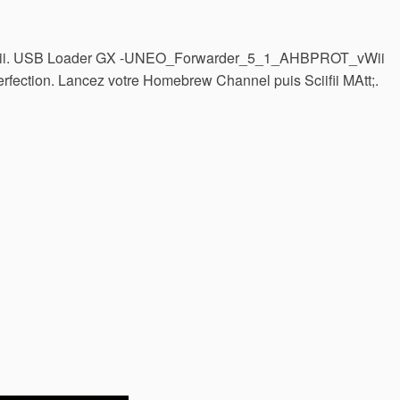
 vWii. USB Loader GX -UNEO_Forwarder_5_1_AHBPROT_vWii
 perfection. Lancez votre Homebrew Channel puis Sciifii MAtt;.