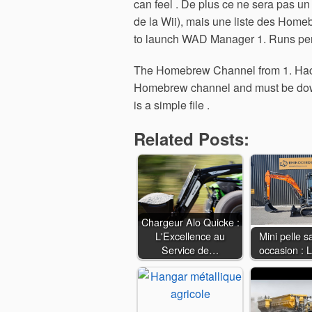
can feel . De plus ce ne sera pas u
de la Wii), mais une liste des Hom
to launch WAD Manager 1. Runs perfec
The Homebrew Channel from 1. HackMi
Homebrew channel and must be downl
is a simple file .
Related Posts:
Chargeur Alo Quicke :
L'Excellence au
Mini pelle s
Service de…
occasion : L