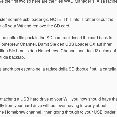
ve the first two so here are the files WAD Manager 1.
A sa racine
sier nommé usb loader gx. NOTE: This info is rather ol but the
urn off your Wii and remove the SD card.
he entire file pack to the SD card root. Insert the card back in
he Homebrew Channel. Damit Sie den UBS Loader GX auf Ihrer
ollten Sie bereits den Homebrew- Channel und das d2x-cios auf
tti da backlab.
 andrà poi estratto nella radice della SD (boot.elf più la cartella
 attaching a USB hard drive to your Wii, you now should have th
ly from your hard drive without ever having to worry about
 the Homebrew channel , then going through to your USB loader