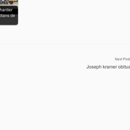
hantier
titans de
Next Post
Joseph kramer obitu