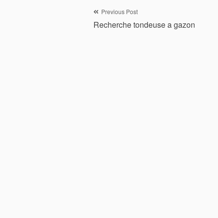
Navigation
Previous Post
Recherche tondeuse a gazon
de
l’article