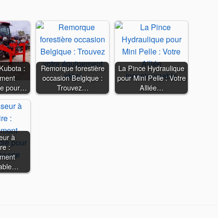
Kubota :
Remorque forestière
La Pince Hydraulique
ement
occasion Belgique :
pour Mini Pelle : Votre
le pour…
Trouvez…
Alliée…
eur à
re :
ement
sable…