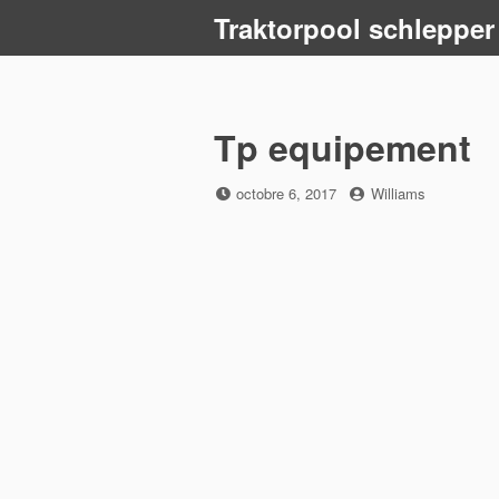
Skip
Traktorpool schlepper
to
content
Tp equipement
Posted
by
octobre 6, 2017
Williams
on