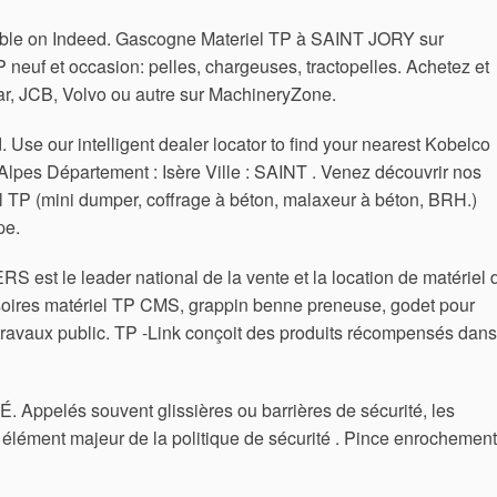
able on Indeed. Gascogne Materiel TP à SAINT JORY sur
 neuf et occasion: pelles, chargeuses, tractopelles. Achetez et
ar, JCB, Volvo ou autre sur MachineryZone.
se our intelligent dealer locator to find your nearest Kobelco
lpes Département : Isère Ville : SAINT . Venez découvrir nos
l TP (mini dumper, coffrage à béton, malaxeur à béton, BRH.)
pe.
 est le leader national de la vente et la location de matériel 
ires matériel TP CMS, grappin benne preneuse, godet pour
el travaux public. TP -Link conçoit des produits récompensés dans
elés souvent glissières ou barrières de sécurité, les
n élément majeur de la politique de sécurité . Pince enrochement