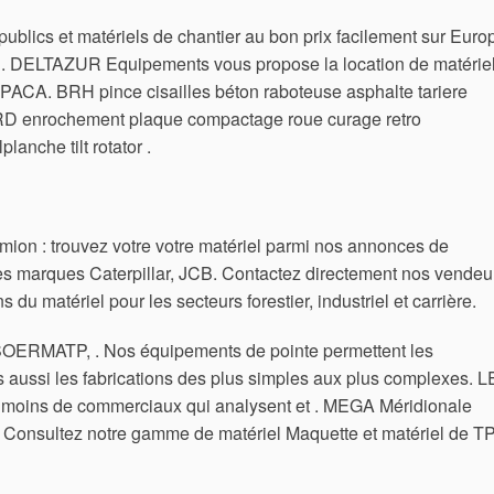
ublics et matériels de chantier au bon prix facilement sur Euro
s 1. DELTAZUR Equipements vous propose la location de matérie
n PACA. BRH pince cisailles béton raboteuse asphalte tariere
VRD enrochement plaque compactage roue curage retro
lanche tilt rotator .
amion : trouvez votre votre matériel parmi nos annonces de
ales marques Caterpillar, JCB. Contactez directement nos vendeu
du matériel pour les secteurs forestier, industriel et carrière.
c, SOERMATP, . Nos équipements de pointe permettent les
s aussi les fabrications des plus simples aux plus complexes.
L
ins de commerciaux qui analysent et . MEGA Méridionale
 Consultez notre gamme de matériel Maquette et matériel de TP