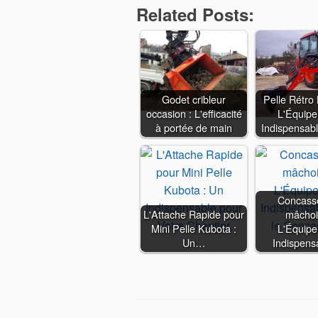
Related Posts:
Godet cribleur
Pelle Rétro 
occasion : L'efficacité
L'Équip
à portée de main
Indispensab
Concass
L'Attache Rapide pour
mâchoi
Mini Pelle Kubota :
L'Équip
Un…
Indispen