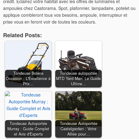
crédit. Eclairez votre habitat avec les offres de luminaires et
ampoules chez Castorama. Spot, plafonnier, lampadaire, potelet ou
applique combleront tous vos besoins, ampoule, interrupteur et
prise vous en feront voir de toutes les couleurs.
Related Posts:
Tondeuse Bolens
Tondeuse autoportée
Occasion : L'Excellence à
MTD Yard Man: Le Guide
Prix…
Ultime…
Tondeuse Autoportée
Tondeuse Autoportée
Murray : Guide Complet
Castelgarden : Votre
et Avis d'Experts
Alliée pour…