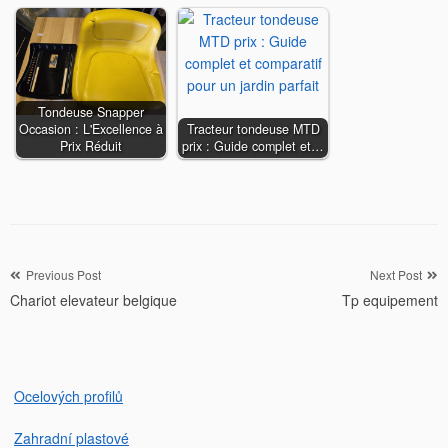
Tondeuse Snapper
Occasion : L'Excellence à
Tracteur tondeuse MTD
Prix Réduit
prix : Guide complet et…
Navigation
Previous Post
Next Post
Chariot elevateur belgique
Tp equipement
de
l’article
Ocelových profilů
Zahradní plastové