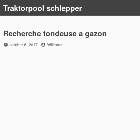
Skip
Traktorpool schlepper
to
content
Recherche tondeuse a gazon
Posted
by
octobre 6, 2017
Williams
on