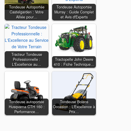
Tondeuse Autoportée
Tondeuse Autoportée
Castelgarden : Votre
Murray : Guide Complet
Alliée pour…
et Avis d'Experts
Tracteur Tondeuse
Professionnelle :
Tractopelle John Deere
L'Excellence au…
410 : Fiche Technique…
Tondeuse autoportée
Tondeuse Bolens
Husqvarna CTH 160 :
Occasion : L'Excellence à
Performance…
Prix…