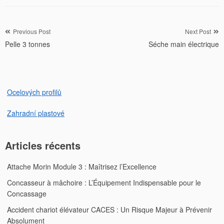
Navigation
Previous Post
Next Post
Pelle 3 tonnes
Séche main électrique
de
l’article
Ocelových profilů
Zahradní plastové
Articles récents
Attache Morin Module 3 : Maîtrisez l’Excellence
Concasseur à mâchoire : L’Équipement Indispensable pour le
Concassage
Accident chariot élévateur CACES : Un Risque Majeur à Prévenir
Absolument