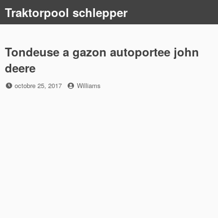
Skip
Traktorpool schlepper
to
content
Tondeuse a gazon autoportee john
deere
Posted
by
octobre 25, 2017
Williams
on