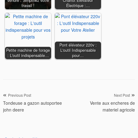
vendre : Simplifiez votre
Chariot Élévateur
travail !
Électrique :…
Pont élévateur 220v :
Petite machine de forage
L'outil Indispensable
: L'outil indispensable…
pour…
Navigation
Previous Post
Next Post
Tondeuse a gazon autoportee
Vente aux encheres de
de
john deere
materiel agricole
l’article