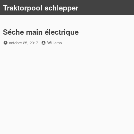
Skip
Traktorpool schlepper
to
content
Séche main électrique
Posted
by
octobre 25, 2017
Williams
on