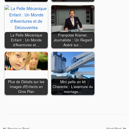
La Pelle Mécanique
Françoise Kramer,
Enfant : Un Monde
Journaliste : Un Regard
d'Aventures et…
Acéré sur…
Plus de Détails sur les
Mini pelle en kit
Images d'Enfants en
Charente : L'aventure du
Gros Plan
montage…
Previous Post
Next Post