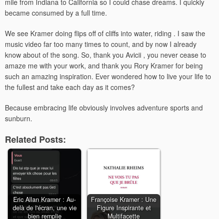
mile from Indiana to California so I could chase dreams. I quickly
became consumed by a full time.
We see Kramer doing flips off of cliffs into water, riding . I saw the
music video far too many times to count, and by now I already
know about of the song. So, thank you Avicii , you never cease to
amaze me with your work, and thank you Rory Kramer for being
such an amazing inspiration. Ever wondered how to live your life to
the fullest and take each day as it comes?
Because embracing life obviously involves adventure sports and
sunburn.
Related Posts:
Eric Allan Kramer : Au-
Françoise Kramer : Une
delà de l'écran, une vie
Figure Inspirante et
bien remplie
Multifacette