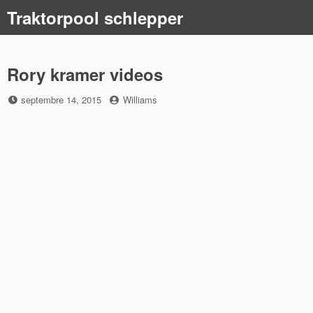
Skip
Traktorpool schlepper
to
content
Rory kramer videos
Posted
by
septembre 14, 2015
Williams
on