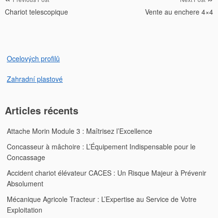
Navigation
Chariot telescopique
Vente au enchere 4×4
de
l’article
Ocelových profilů
Zahradní plastové
Articles récents
Attache Morin Module 3 : Maîtrisez l’Excellence
Concasseur à mâchoire : L’Équipement Indispensable pour le
Concassage
Accident chariot élévateur CACES : Un Risque Majeur à Prévenir
Absolument
Mécanique Agricole Tracteur : L’Expertise au Service de Votre
Exploitation