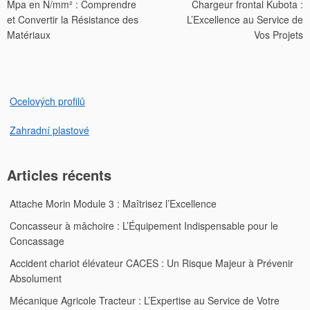
Mpa en N/mm² : Comprendre
Chargeur frontal Kubota :
de
et Convertir la Résistance des
L’Excellence au Service de
l’article
Matériaux
Vos Projets
Ocelových profilů
Zahradní plastové
Articles récents
Attache Morin Module 3 : Maîtrisez l’Excellence
Concasseur à mâchoire : L’Équipement Indispensable pour le
Concassage
Accident chariot élévateur CACES : Un Risque Majeur à Prévenir
Absolument
Mécanique Agricole Tracteur : L’Expertise au Service de Votre