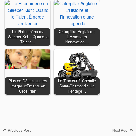
Le Phénomène du
Caterpillar Anglaise :
"Sleeper Kid" : Quand le
L'Histoire et
Talent…
l'Innovation…
Plus de Détails sur les
Le Tracteur à Chenille
Images d'Enfants en
Saint-Chamond : Un
Gros Plan
Héritage…
Navigation
Previous Post
Next Post