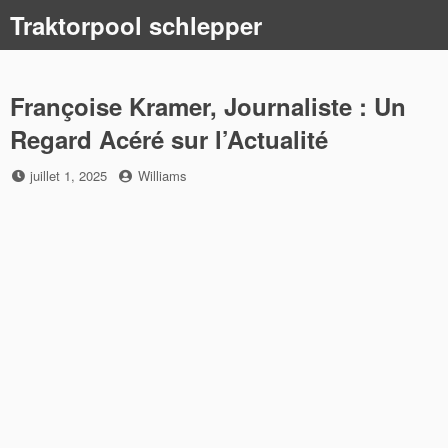
Skip
Traktorpool schlepper
to
content
Françoise Kramer, Journaliste : Un
Regard Acéré sur l’Actualité
Posted
by
juillet 1, 2025
Williams
on