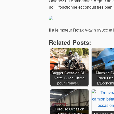
Obtenez un Bombardier, Argo, Yamaha,
no. Il fonctionne et conduit très bien.
Il a le moteur Rotax V-twin 998cc et
Related Posts:
Bagger Occasion CH :
Machine D
Votre Guide Ultime
Pneu Occa
pour Trouver…
L'Économ
Foreuse Occasion
Belgique : Votre
Trouvez vot