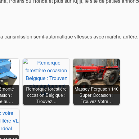
 Polaris ou Honda et plus sur Kijiji, le site de petites annonc
 la transmission semi-automatique vitesses avec marche arrière.
émonte
Remorque forestière
Massey Ferguson 140
sion :
occasion Belgique :
Super Occasion :
ie au…
Trouvez…
Trouvez Votre…
re camion