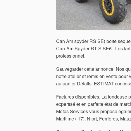
Can Am spyder RS SE( boite séquenti
Can-Am Spyder RT-S SE6 . Les tarifs
professionnel.
Sauvegarder cette annonce. Nos qua
notre atelier et remis en vente pour 
au panier Détails.
ESTIMAT concess
Factures disponibles. La tondeus
expertisé et en parfaite état de marc
Motos Services vous propose égalem
Maritime ( 17), Niort, Ferrières, Ma