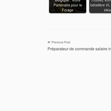
Partenaire pour le
bétaillère VL
Forage
idéa
Navigation
Previous Post
Préparateur de commande salaire in
de
l’article