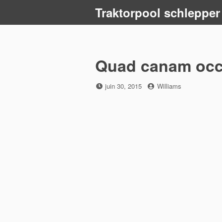
Skip
Traktorpool schlepper
to
content
Quad canam occ
Posted
by
juin 30, 2015
Williams
on