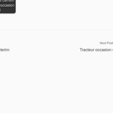
 occasion
l
Next Post
terim
Tracteur occasion