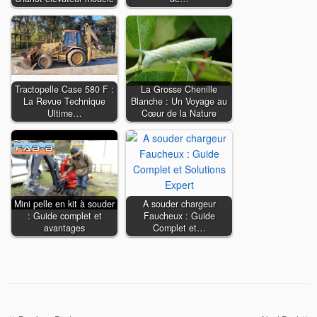
Tractopelle Case 580 F :
La Grosse Chenille
La Revue Technique
Blanche : Un Voyage au
Ultime…
Cœur de la Nature
Mini pelle en kit à souder
A souder chargeur
: Guide complet et
Faucheux : Guide
avantages
Complet et…