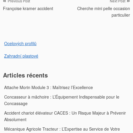
Navigation
Previous Post
Next Post
Françoise kramer accident
Cherche mini pelle occasion
de
particulier
l’article
Ocelových profilů
Zahradní plastové
Articles récents
Attache Morin Module 3 : Maîtrisez l’Excellence
Concasseur à mâchoire : L’Équipement Indispensable pour le
Concassage
Accident chariot élévateur CACES : Un Risque Majeur à Prévenir
Absolument
Mécanique Agricole Tracteur : L’Expertise au Service de Votre