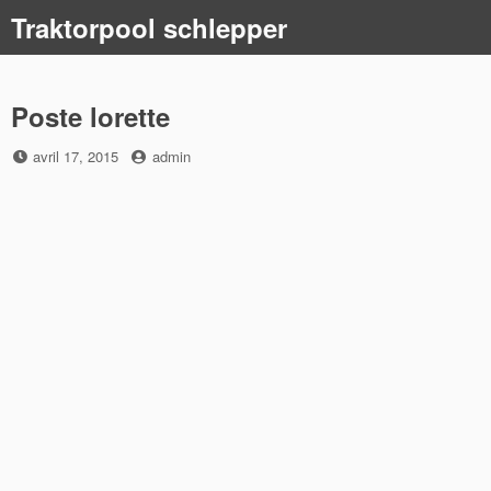
Skip
Traktorpool schlepper
to
content
Poste lorette
Posted
by
avril 17, 2015
admin
on