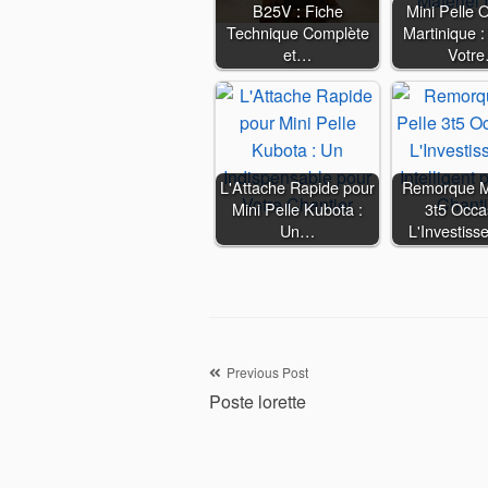
B25V : Fiche
Mini Pelle 
Technique Complète
Martinique :
et…
Votr
L'Attache Rapide pour
Remorque Mi
Mini Pelle Kubota :
3t5 Occas
Un…
L'Investis
Navigation
Previous Post
Poste lorette
de
l’article