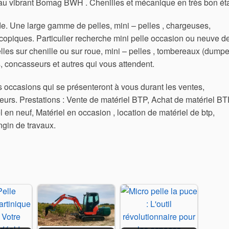
u vibrant Bomag BWH . Chenilles et mécanique en très bon éta
de. Une large gamme de pelles, mini – pelles , chargeuses,
scopiques. Particulier recherche mini pelle occasion ou neuve d
lles sur chenille ou sur roue, mini – pelles , tombereaux (dumpe
 concasseurs et autres qui vous attendent.
 occasions qui se présenteront à vous durant les ventes,
eurs. Prestations : Vente de matériel BTP, Achat de matériel BT
 en neuf, Matériel en occasion , location de matériel de btp,
ngin de travaux.