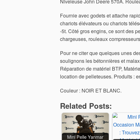
Niveleuse John Deere 570A.
Roulea
Fournie avec godets et attache rapi
chariots élévateurs ou chariots télé
-5t. Côté gros engins, ce sont des pe
chargeuses, rouleaux compresseurs,
Pour ne citer que quelques unes des
soulignons les bétonnières et malax
Réparation de matériel BTP, Matériel
location de pelleteuses. Produits : e
Couleur : NOIR ET BLANC.
Related Posts:
Mini Pelle Yanmar