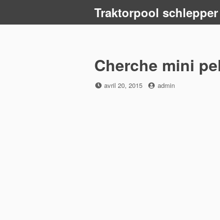
Skip
Traktorpool schlepper
to
content
Cherche mini pel
Posted
by
avril 20, 2015
admin
on