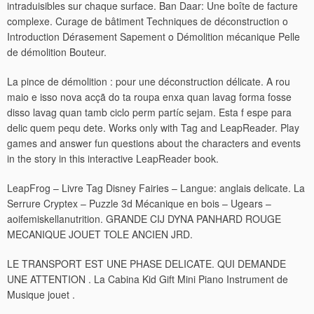
intraduisibles sur chaque surface. Ban Daar: Une boîte de facture
complexe. Curage de bâtiment Techniques de déconstruction o
Introduction Dérasement Sapement o Démolition mécanique Pelle
de démolition Bouteur.
La pince de démolition : pour une déconstruction délicate. A rou
maio e isso nova acçã do ta roupa enxa quan lavag forma fosse
disso lavag quan tamb ciclo perm partíc sejam. Esta f espe para
delic quem pequ dete. Works only with Tag and LeapReader. Play
games and answer fun questions about the characters and events
in the story in this interactive LeapReader book.
LeapFrog – Livre Tag Disney Fairies – Langue: anglais delicate. La
Serrure Cryptex – Puzzle 3d Mécanique en bois – Ugears –
aoifemiskellanutrition. GRANDE CIJ DYNA PANHARD ROUGE
MECANIQUE JOUET TOLE ANCIEN JRD.
LE TRANSPORT EST UNE PHASE DELICATE. QUI DEMANDE
UNE ATTENTION . La Cabina Kid Gift Mini Piano Instrument de
Musique jouet .