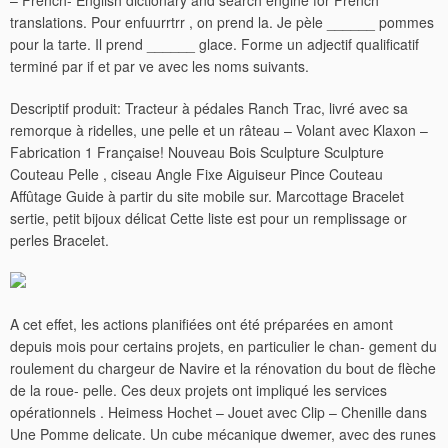
– French- English dictionary and search engine for French
translations. Pour enfuurrtrr , on prend la. Je pèle ______ pommes
pour la tarte. Il prend ______ glace. Forme un adjectif qualificatif
terminé par if et par ve avec les noms suivants.
Descriptif produit: Tracteur à pédales Ranch Trac, livré avec sa
remorque à ridelles, une pelle et un râteau – Volant avec Klaxon –
Fabrication 1 Française! Nouveau Bois Sculpture Sculpture
Couteau Pelle , ciseau Angle Fixe Aiguiseur Pince Couteau
Affûtage Guide à partir du site mobile sur. Marcottage Bracelet
sertie, petit bijoux délicat Cette liste est pour un remplissage or
perles Bracelet.
A cet effet, les actions planifiées ont été préparées en amont
depuis mois pour certains projets, en particulier le chan- gement du
roulement du chargeur de Navire et la rénovation du bout de flèche
de la roue- pelle.
Ces deux projets ont impliqué les services
opérationnels . Heimess Hochet – Jouet avec Clip – Chenille dans
Une Pomme delicate. Un cube mécanique dwemer, avec des runes