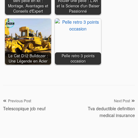
Mini pelle en kit :
Rouler une pelle : L'Art
Montage, Avantages et
et la Science d'un Baiser
Conseils d'Expert
Passionné
Le Cat D12 Bulldozer :
Pelle retro 3 points
Une Légende en Acier
occasion
Navigation
Previous Post
Next Post
Telescopique jcb neuf
Tva deductible definition
de
medical insurance
l’article