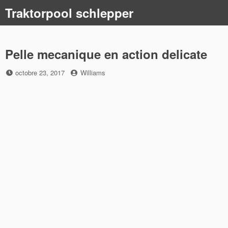
Skip
Traktorpool schlepper
to
content
Pelle mecanique en action delicate
Posted
by
octobre 23, 2017
Williams
on