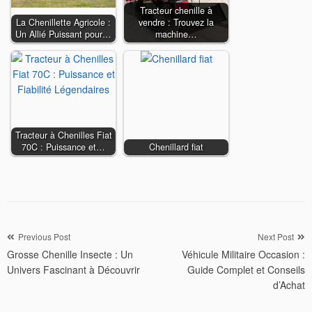
Tracteur chenille à
La Chenillette Agricole :
vendre : Trouvez la
Un Allié Puissant pour…
machine…
Tracteur à Chenilles Fiat
70C : Puissance et…
Chenillard fiat
Navigation
Previous Post
Next Post
Grosse Chenille Insecte : Un
Véhicule Militaire Occasion :
de
Univers Fascinant à Découvrir
Guide Complet et Conseils
l’article
d’Achat