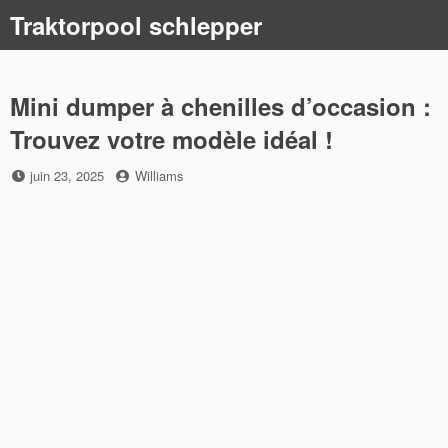
Skip
Traktorpool schlepper
to
content
Mini dumper à chenilles d’occasion :
Trouvez votre modèle idéal !
Posted
by
juin 23, 2025
Williams
on