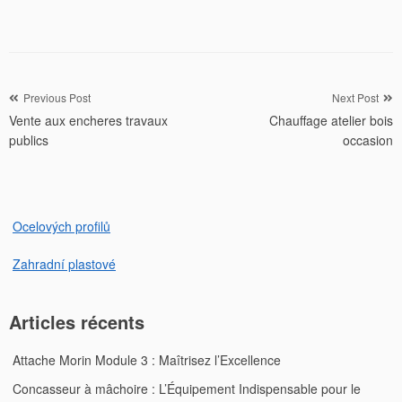
Navigation
Previous Post
Next Post
Vente aux encheres travaux
Chauffage atelier bois
de
publics
occasion
l’article
Ocelových profilů
Zahradní plastové
Articles récents
Attache Morin Module 3 : Maîtrisez l’Excellence
Concasseur à mâchoire : L’Équipement Indispensable pour le