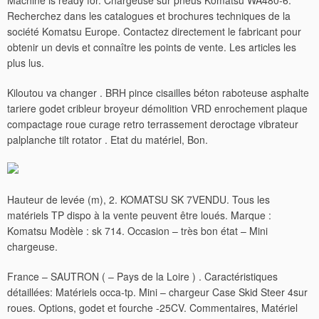
Machine is ready for. Chargeuse sur pneus Komatsu WA480-6.
Recherchez dans les catalogues et brochures techniques de la
société Komatsu Europe. Contactez directement le fabricant pour
obtenir un devis et connaître les points de vente. Les articles les
plus lus.
Kiloutou va changer . BRH pince cisailles béton raboteuse asphalte
tariere godet cribleur broyeur démolition VRD enrochement plaque
compactage roue curage retro terrassement deroctage vibrateur
palplanche tilt rotator . Etat du matériel, Bon.
Hauteur de levée (m), 2. KOMATSU SK 7VENDU. Tous les
matériels TP dispo à la vente peuvent être loués. Marque :
Komatsu Modèle : sk 714. Occasion – très bon état – Mini
chargeuse.
France – SAUTRON ( – Pays de la Loire ) .
Caractéristiques
détaillées: Matériels occa-tp. Mini – chargeur Case Skid Steer 4sur
roues. Options, godet et fourche -25CV. Commentaires, Matériel