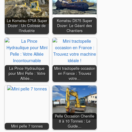
Le Komatsu 575A Super
Komatsu D575 Super
Dozer : Un Colosse de
Dozer: Le Géant des
l'Industrie
Chantiers
La Pince Hydraulique
Mini tractopelle occasion
pour Mini Pelle : Votre
en France : Trouvez
Alliée…
votre…
Pelle Occasion Chenille
8 à 10 Tonnes : Le
Mini pelle 7 tonnes
Guide…