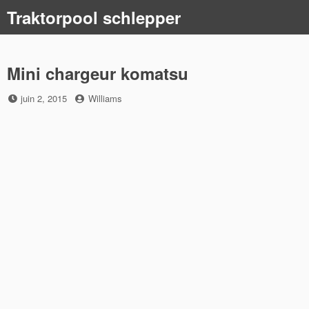
Skip
Traktorpool schlepper
to
content
Mini chargeur komatsu
Posted
by
juin 2, 2015
Williams
on