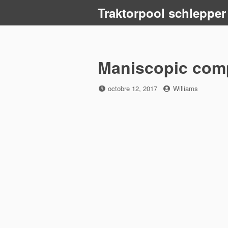
Skip
Traktorpool schlepper
to
content
Maniscopic com
Posted
by
octobre 12, 2017
Williams
on