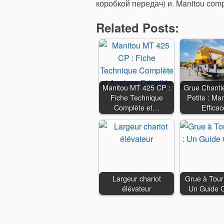
коробкой передач) и. Manitou comp
Related Posts:
Manitou MT 425 CP :
Grue Chanti
Fiche Technique
Petite : Man
Complète et…
Effica
Largeur chariot
Grue à Tour 
élévateur
Un Guide 