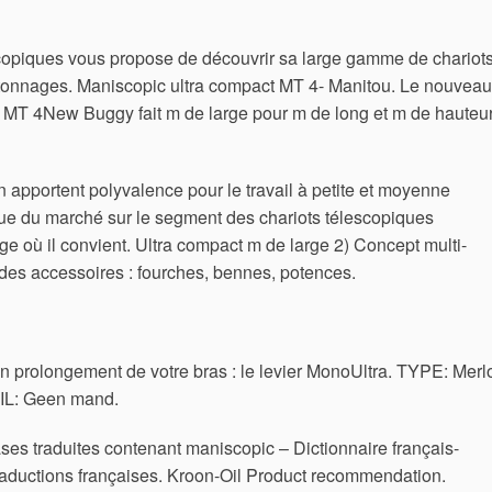
escopiques vous propose de découvrir sa large gamme de chariot
 tonnages. Maniscopic ultra compact MT 4- Manitou. Le nouveau
 MT 4New Buggy fait m de large pour m de long et m de hauteur
apportent polyvalence pour le travail à petite et moyenne
due du marché sur le segment des chariots télescopiques
rge où il convient. Ultra compact m de large 2) Concept multi-
 des accessoires : fourches, bennes, potences.
 prolongement de votre bras : le levier MonoUltra. TYPE: Merl
: Geen mand.
es traduites contenant maniscopic – Dictionnaire français-
raductions françaises. Kroon-Oil Product recommendation.