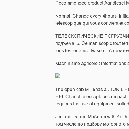
Recommended product Agridiesel 
Normal, Change every 4hours. Initia
télescopique qui vous convient et c
ТЕЛЕСКОПИЧЕСКИЕ ПОГРУЗЧИКИ.
подъема: 5. Ce maniscopic tout terra
tous les terrains. Twisco – A new re
Machinisme agricole : informations s
The open-cab MT 5has a . TON L
HEI. Chariot télescopique compact. 
requires the use of equipment suited
Jim and Darren McAdam with Keit
том числе по подбору моторного м