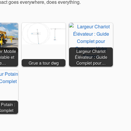
act goes everywhere, does everything.
er Mobile
Largeur Chariot
iable et
Élévateur : Guide
ce…
Grue a tour dwg
Complet pour…
Potain :
Complet