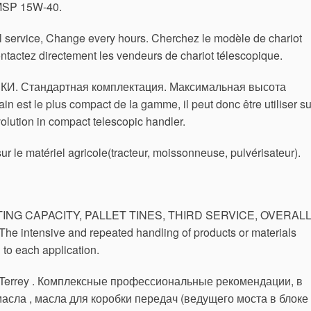
MSP 15W-40.
l service, Change every hours. Cherchez le modèle de chariot
ontactez directement les vendeurs de chariot télescopique.
 Стандартная комплектация. Максимальная высота
in est le plus compact de la gamme, il peut donc être utiliser su
volution in compact telescopic handler.
ur le matériel agricole(tracteur, moissonneuse, pulvérisateur).
IFTING CAPACITY, PALLET TINES, THIRD SERVICE, OVERAL
The intensive and repeated handling of products or materials
 to each application.
h Terrey . Комплексные профессиональные рекомендации, в
асла , масла для коробки передач (ведущего моста в блоке