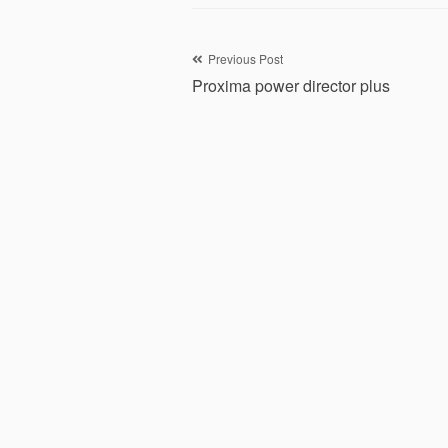
Navigation
Previous Post
Proxima power director plus
de
l’article