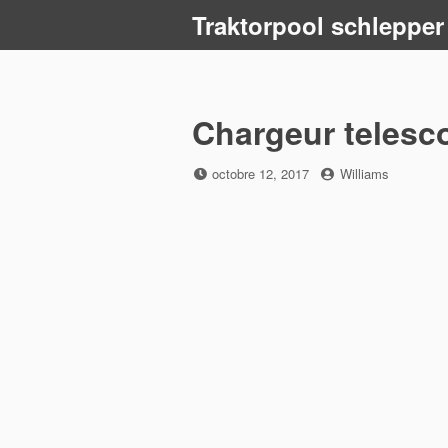
Skip
Traktorpool schlepper
to
content
Chargeur telesco
Posted
by
octobre 12, 2017
Williams
on