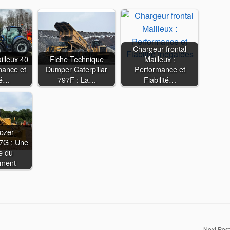
Chargeur frontal
illeux 40
Fiche Technique
Mailleux :
mance et
Dumper Caterpillar
Performance et
té…
797F : La…
Fiabilité…
dozer
D7G : Une
e du
ement
Next Post