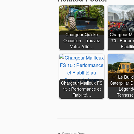
Chargeur Quicke
Chargeur Ma
Occasion : Trouvez
70 : Perfor
Votre Allié…
Fiabili
Le Bull
Chargeur Mailleux FS
Caterpillar 
15 : Performance et
Légend
Fiabilité…
Terrass
Previous Post