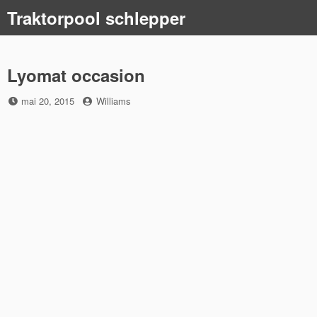
Skip
Traktorpool schlepper
to
content
Lyomat occasion
Posted
by
mai 20, 2015
Williams
on