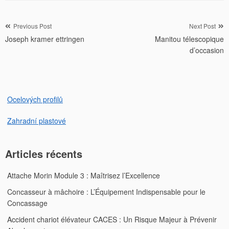
Navigation
Previous Post
Next Post
Joseph kramer ettringen
Manitou télescopique
de
d’occasion
l’article
Ocelových profilů
Zahradní plastové
Articles récents
Attache Morin Module 3 : Maîtrisez l’Excellence
Concasseur à mâchoire : L’Équipement Indispensable pour le
Concassage
Accident chariot élévateur CACES : Un Risque Majeur à Prévenir