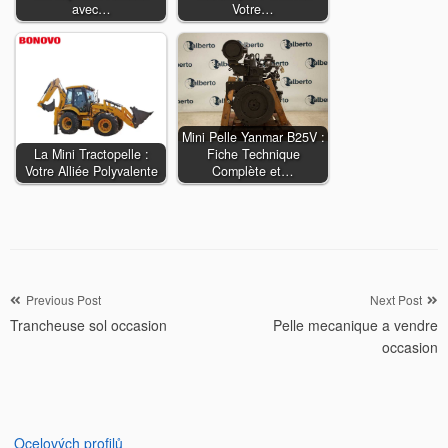
avec…
Votre…
Mini Pelle Yanmar B25V :
La Mini Tractopelle :
Fiche Technique
Votre Alliée Polyvalente
Complète et…
Navigation
Previous Post
Next Post
Trancheuse sol occasion
Pelle mecanique a vendre
de
occasion
l’article
Ocelových profilů