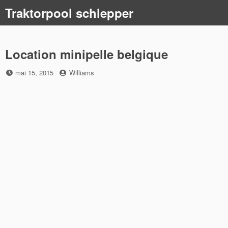
Skip
Traktorpool schlepper
to
content
Location minipelle belgique
Posted
by
mai 15, 2015
Williams
on