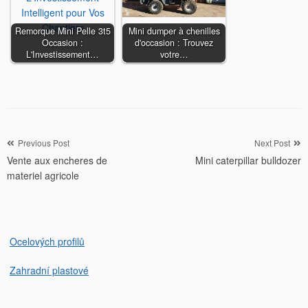
Remorque Mini Pelle 3t5
Mini dumper à chenilles
Occasion :
d'occasion : Trouvez
L'Investissement…
votre…
Navigation
Previous Post
Next Post
Vente aux encheres de
Mini caterpillar bulldozer
de
materiel agricole
l’article
Ocelových profilů
Zahradní plastové