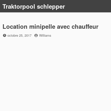
Skip
Traktorpool schlepper
to
content
Location minipelle avec chauffeur
Posted
by
octobre 25, 2017
Williams
on