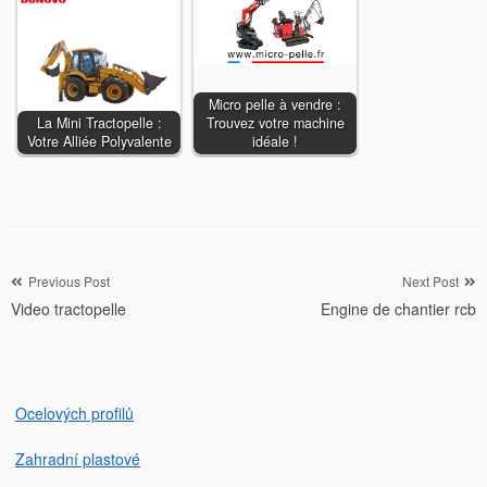
Micro pelle à vendre :
La Mini Tractopelle :
Trouvez votre machine
Votre Alliée Polyvalente
idéale !
Navigation
Previous Post
Next Post
Video tractopelle
Engine de chantier rcb
de
l’article
Ocelových profilů
Zahradní plastové