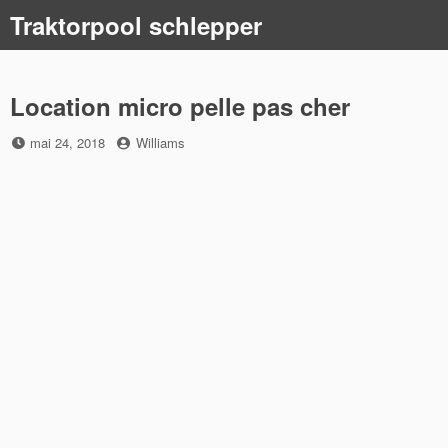
Skip
Traktorpool schlepper
to
content
Location micro pelle pas cher
Posted
by
mai 24, 2018
Williams
on