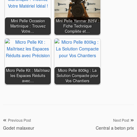
Mini Pelle Occasion
Mini Pelle Yanmar B25V :
Martinique : Trouvez
Fiche Technique
Votre…
Complète et…
Micro Pelle Kit : Maîtrisez
Micro Pelle 800kg : La
les Espaces Réduits
Solution Compacte pour
avec…
Vos Chantiers
Navigation
Previous Post
Next Post
Godet malaxeur
Central a beton prix
de