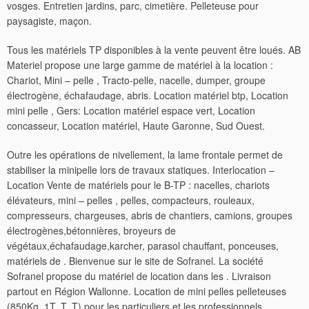
vosges. Entretien jardins, parc, cimetière. Pelleteuse pour
paysagiste, maçon.
Tous les matériels TP disponibles à la vente peuvent être loués. AB
Materiel propose une large gamme de matériel à la location :
Chariot, Mini – pelle , Tracto-pelle, nacelle, dumper, groupe
électrogène, échafaudage, abris. Location matériel btp, Location
mini pelle , Gers: Location matériel espace vert, Location
concasseur, Location matériel, Haute Garonne, Sud Ouest.
Outre les opérations de nivellement, la lame frontale permet de
stabiliser la minipelle lors de travaux statiques. Interlocation –
Location Vente de matériels pour le B-TP : nacelles, chariots
élévateurs, mini – pelles , pelles, compacteurs, rouleaux,
compresseurs, chargeuses, abris de chantiers, camions, groupes
électrogènes,bétonnières, broyeurs de
végétaux,échafaudage,karcher, parasol chauffant, ponceuses,
matériels de . Bienvenue sur le site de Sofranel. La société
Sofranel propose du matériel de location dans les . Livraison
partout en Région Wallonne. Location de mini pelles pelleteuses
(850Kg, 1T, T, T) pour les particuliers et les professionnels.