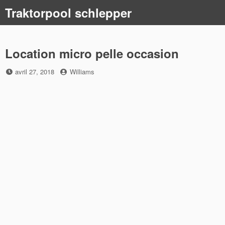
Skip
Traktorpool schlepper
to
content
Location micro pelle occasion
Posted
by
avril 27, 2018
Williams
on