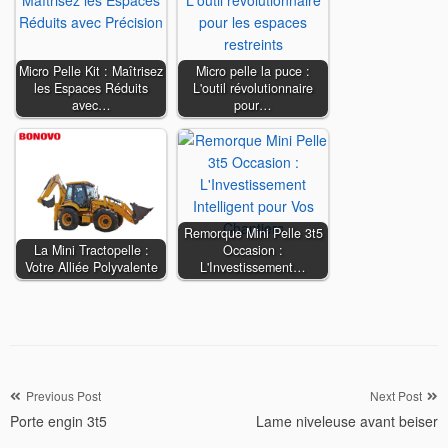
Micro Pelle Kit : Maîtrisez
Micro pelle la puce :
les Espaces Réduits
L'outil révolutionnaire
avec…
pour…
Remorque Mini Pelle 3t5
La Mini Tractopelle :
Occasion :
Votre Alliée Polyvalente
L'Investissement…
Navigation
Previous Post
Next Post
Porte engin 3t5
Lame niveleuse avant beiser
de