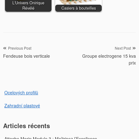
L'Univers Onirique
Révélé
Casiers à bouteilles
Navigation
Previous Post
Next Post
Fendeuse bois verticale
Groupe electrogene 15 kva
de
prix
l’article
Ocelových profilů
Zahradní plastové
Articles récents
Attache Morin Module 3 : Maîtrisez l’Excellence