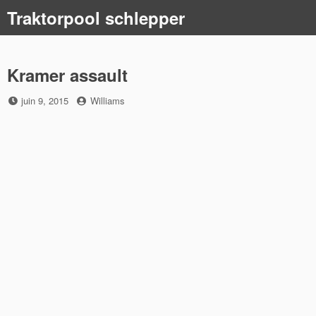
Skip
Traktorpool schlepper
to
content
Kramer assault
Posted
by
juin 9, 2015
Williams
on