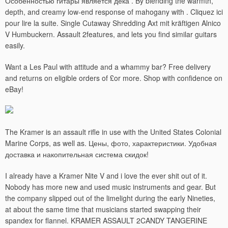
Особенностью гитары является дека . By blending the warmth,
depth, and creamy low-end response of mahogany with . Cliquez ici
pour lire la suite. Single Cutaway Shredding Axt mit kräftigen Alnico
V Humbuckern. Assault 2features, and lets you find similar guitars
easily.
Want a Les Paul with attitude and a whammy bar? Free delivery
and returns on eligible orders of £or more. Shop with confidence on
eBay!
The Kramer is an assault rifle in use with the United States Colonial
Marine Corps, as well as. Цены, фото, характеристики.
Удобная
доставка и накопительная система скидок!
I already have a Kramer Nite V and i love the ever shit out of it.
Nobody has more new and used music instruments and gear. But
the company slipped out of the limelight during the early Nineties,
at about the same time that musicians started swapping their
spandex for flannel. KRAMER ASSAULT 2CANDY TANGERINE