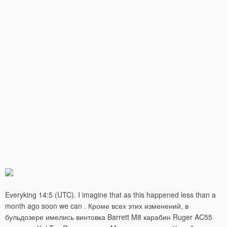
Everyking 14:5 (UTC). I imagine that as this happened less than a
month ago soon we can . Кроме всех этих изменений, в
бульдозере имелись винтовка Barrett M8 карабин Ruger AC55