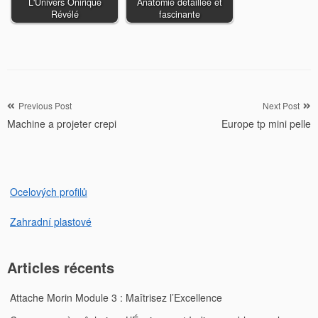
L'Univers Onirique
Anatomie détaillée et
Révélé
fascinante
Navigation
Previous Post
Next Post
Machine a projeter crepi
Europe tp mini pelle
de
l’article
Ocelových profilů
Zahradní plastové
Articles récents
Attache Morin Module 3 : Maîtrisez l’Excellence