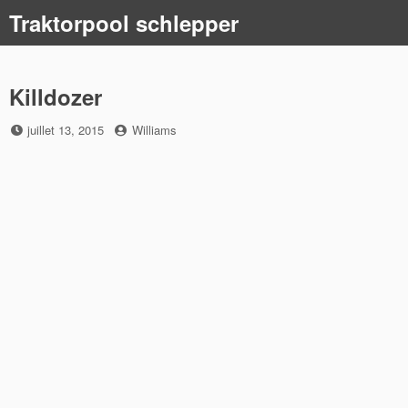
Skip
Traktorpool schlepper
to
content
Killdozer
Posted
by
juillet 13, 2015
Williams
on