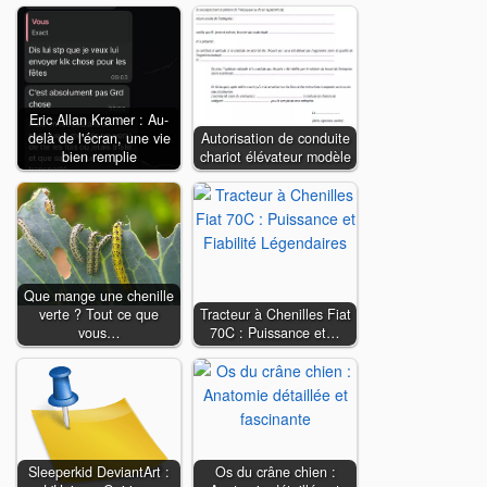
Eric Allan Kramer : Au-
delà de l'écran, une vie
Autorisation de conduite
bien remplie
chariot élévateur modèle
Que mange une chenille
verte ? Tout ce que
Tracteur à Chenilles Fiat
vous…
70C : Puissance et…
Sleeperkid DeviantArt :
Os du crâne chien :